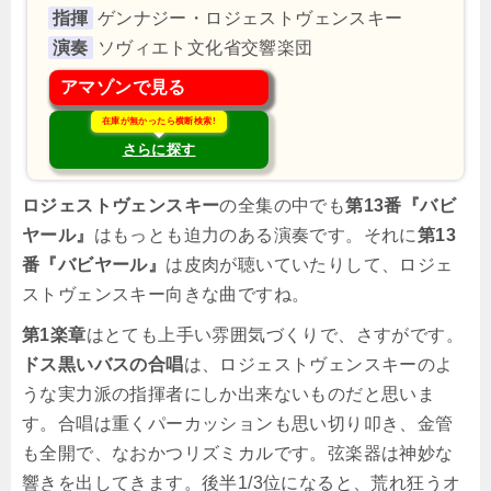
指揮
ゲンナジー・ロジェストヴェンスキー
演奏
ソヴィエト文化省交響楽団
アマゾンで見る
在庫が無かったら横断検索!
さらに探す
ロジェストヴェンスキー
の全集の中でも
第13番『バビ
ヤール』
はもっとも迫力のある演奏です。それに
第13
番『バビヤール』
は皮肉が聴いていたりして、ロジェ
ストヴェンスキー向きな曲ですね。
第1楽章
はとても上手い雰囲気づくりで、さすがです。
ドス黒いバスの合唱
は、ロジェストヴェンスキーのよ
うな実力派の指揮者にしか出来ないものだと思いま
す。合唱は重くパーカッションも思い切り叩き、金管
も全開で、なおかつリズミカルです。弦楽器は神妙な
響きを出してきます。後半1/3位になると、荒れ狂うオ