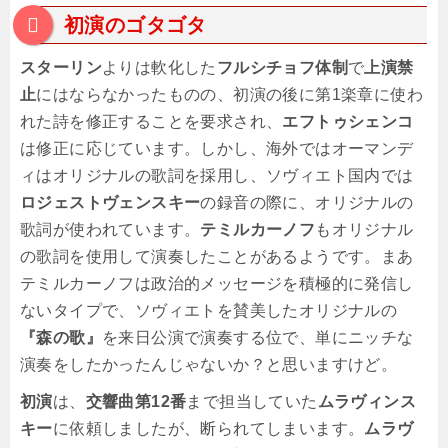
初演のゴタゴタ
スターリン
よりは軟化した
フルシチョフ体制
で
上演禁
止
にはならなかったものの、初演の後に第1楽章に使わ
れた詩を修正することを要求され、
エフトゥシェンコ
は修正に応じています。しかし、海外ではオーマンデ
ィはオリジナルの歌詞を採用し、ソヴィエト国内では
ロジェストヴェンスキー
の録音の際に、オリジナルの
歌詞が使われています。
テミルカーノフ
もオリジナル
の歌詞を使用して演奏したことがあるようです。まあ
テミルカーノフは政治的メッセージを積極的に発信し
ないタイプで、ソヴィエトを賛美したオリジナルの
『森の歌』
を来日公演で演奏する位で、単にニッチな
演奏をしたかったんじゃないか？と思いますけど。
初演
は、
交響曲第12番
まで担当していた
ムラヴィンス
キー
に依頼しましたが、断られてしまいます。
ムラヴ