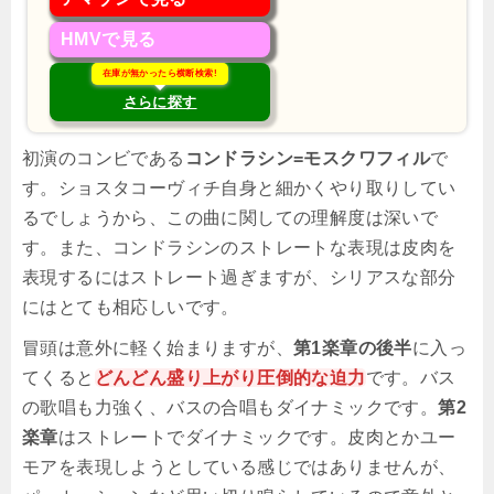
HMVで見る
在庫が無かったら横断検索!
さらに探す
初演のコンビである
コンドラシン=モスクワフィル
で
す。ショスタコーヴィチ自身と細かくやり取りしてい
るでしょうから、この曲に関しての理解度は深いで
す。また、コンドラシンのストレートな表現は皮肉を
表現するにはストレート過ぎますが、シリアスな部分
にはとても相応しいです。
冒頭は意外に軽く始まりますが、
第1楽章の後半
に入っ
てくると
どんどん盛り上がり圧倒的な迫力
です。バス
の歌唱も力強く、バスの合唱もダイナミックです。
第2
楽章
はストレートでダイナミックです。皮肉とかユー
モアを表現しようとしている感じではありませんが、