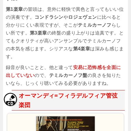
第1楽章
の冒頭は、意外に軽快で異色と言ってもいい位
の演奏です。
コンドラシン
や
ロジェヴェン
に比べると
分かりにくい表現ですが、そこが
テミルカーノフ
らし
い所です。
第3楽章
の終盤の盛り上がりは迫真です。と
てもクオリティが高いアンサンブルでテミルカーノフ
の本気を感じます。シリアスな
第4楽章
は深みも感じま
す。
録音が良いことと、他と違って
安易に恐怖感を全面に
出していない
ので、
テミルカーノフ盤
の良さを知りた
いなら、じっくり聴いてみる必要がありますね。
オーマンディ=フィラデルフィア管弦
楽団