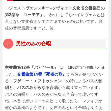
ロジェストヴェンスキー=ソヴィエト文化省交響楽団
の
第2楽章「ユーモア」
。それにしてもハイレヴェルとは
言えない文化省オケでここまでやるのは凄いです。最
後の音程最悪ですけど、笑。
男性のみの合唱
交響曲第13番『バビヤール』
は、
1962年
に作曲されま
した。
交響曲第14番『死者の歌』
でも詩が使われてい
る
エフゲニー・エフトゥシェンコ
の詩による
バスの独
唱と、バスのみからなる合唱
から成り立っています。
バスの独唱と、バスのみからなる合唱って凄いです
ね。本番で黒いスーツを使って歌ったら、マフィアか
何かの集団のようです。女声のみという合唱は良くあ