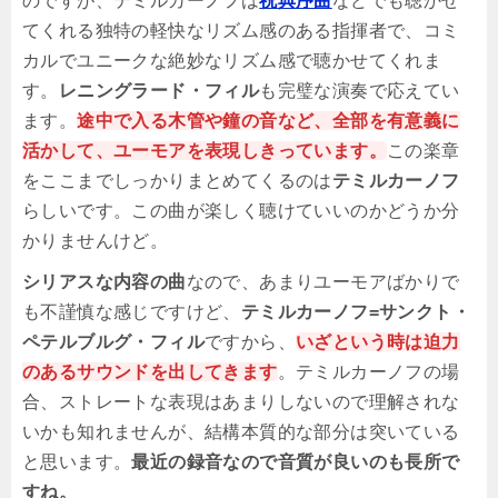
のですが、テミルカーノフは
祝典序曲
などでも聴かせ
てくれる独特の軽快なリズム感のある指揮者で、コミ
カルでユニークな絶妙なリズム感で聴かせてくれま
す。
レニングラード・フィル
も完璧な演奏で応えてい
ます。
途中で入る木管や鐘の音など、全部を有意義に
活かして、ユーモアを表現しきっています。
この楽章
をここまでしっかりまとめてくるのは
テミルカーノフ
らしいです。この曲が楽しく聴けていいのかどうか分
かりませんけど。
シリアスな内容の曲
なので、あまりユーモアばかりで
も不謹慎な感じですけど、
テミルカーノフ=サンクト・
ペテルブルグ・フィル
ですから、
いざという時は迫力
のあるサウンドを出してきます
。テミルカーノフの場
合、ストレートな表現はあまりしないので理解されな
いかも知れませんが、結構本質的な部分は突いている
と思います。
最近の録音なので音質が良いのも長所で
すね。