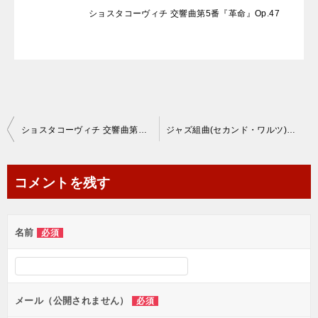
ショスタコーヴィチ 交響曲第5番『革命』Op.47
投
ショスタコーヴィチ 交響曲第14番『死者の歌』
ジャズ組曲(セカンド・ワルツ)、タヒチトロット(ショスタコーヴィチ)
稿
ナ
コメントを残す
ビ
ゲ
名前
必須
ー
シ
ョ
メール（公開されません）
必須
ン