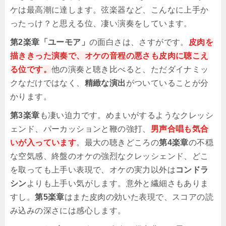
ケは最高潮に達します。弦楽器など、こんなに上手か
ったっけ？と思える位、凄い演奏をしています。
第2楽章「ユーモア」
の面白さは、さすがです。
皮肉を
描ききった演奏で、オケの音程の悪さも皮肉に聴こえ
る位です。
他の演奏と聴き比べると、ただダイナミッ
クなだけではなく、
精緻な演出
がついていることが分
かります。
第3楽章
も凄い迫力です。めまいがするようなクレッシ
ェンド、パーカッションと鞭の強打、
男声合唱も気合
いが入っています
。最大の聴きどころの
第4楽章
の不穏
な空気感、終盤のオケの強烈なクレッシェンド、どこ
を取っても上手い表現で、オケの実力以外は
コンドラ
シン
よりも上手い気がします。意外と繊細さもありま
すし。
第5楽章
はまた皮肉の効いた表現で、スコアの読
み込みの深さには感心します。