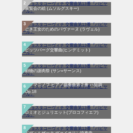
展覧会の絵 (ムソルグスキー)
亡き王女のためのパヴァーヌ (ラヴェル)
ピッツバーグ交響曲(ヒンデミット)
動物の謝肉祭 (サン=サーンス)
ラフマニノフ ピアノ協奏曲第２番 ハ短調
Op.18
ロミオとジュリエット(プロコフィエフ)
ドヴォルザーク ヴァイオリン協奏曲