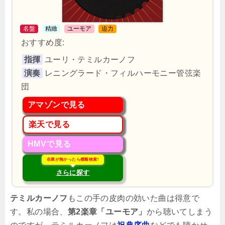
名盤
精緻
ユーモア
迫力
おすすめ度:
指揮
ユーリ・テミルカーノフ
演奏
レニングラード・フィルハーモニー管弦楽
団
アマゾンで見る
楽天で見る
HMVで見る
在庫が無かったら横断検索!
さらに探す
テミルカーノフ
もこの手の皮肉の効いた曲は得意で
す。私の場合、
第2楽章「ユーモア」
から聴いてしまう