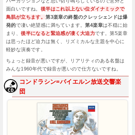
パーカッションなど思い切り鳴らしているので意外と
面白いですね。
後半はこれ以上ない位ダイナミックで
鳥肌が立ちます。
第3楽章の終盤のクレッシェンドは爆
発的
で凄い絶望感に満ちています。
第4楽章
は不穏に始
まり、
後半になると緊迫感が凄く大迫力
です。第5楽章
は思ったほど迫力は無く、リズミカルな主題を中心に
軽妙な演奏です。
ちょっと録音が悪いですが、リアリティのある名盤は
みんな1960年代で録音が悪いので仕方ないですね。
コンドラシン=バイエルン放送交響楽
団