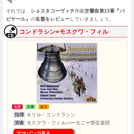
それでは、
ショスタコーヴィチ
作曲
交響曲第13番『バ
ビヤール』
の
名盤をレビュー
していきましょう。
コンドラシン=モスクワ・フィル
名盤
定番
迫力
指揮
キリル・コンドラシン
演奏
モスクワ・フィルハーモニー管弦楽団
アマゾンで見る