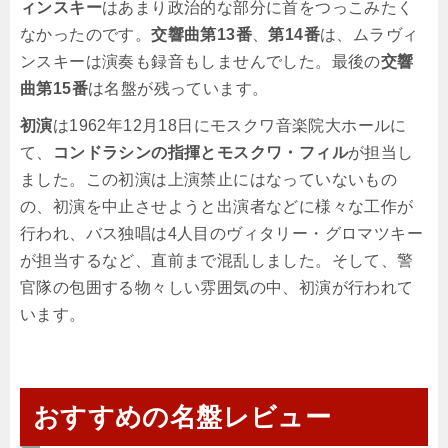
ィンスキー
はあまり政治的な部分に首をつっこみたく
なかったのです。
交響曲第13番
、
第14番
は、ムラヴィ
ンスキーは演奏も録音もしませんでした。最後の
交響
曲第15番
は名盤が残っています。
初演
は1962年12月18日にモスクワ音楽院大ホールに
て、
コンドラシンの指揮とモスクワ・フィル
が担当し
ました。この初演は上演禁止にはなっていないもの
の、初演を中止させようと出演者などに様々な工作が
行われ、バス独唱は4人目のヴィタリー・グロマツキー
が担当するなど、直前まで混乱しました。そして、警
官隊の包囲する物々しい雰囲気の中、初演が行われて
います。
おすすめの名盤レビュー