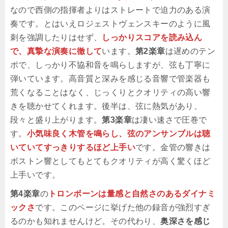
なので西側の指揮者よりはストレートで迫力のある演
奏です。とはいえロジェストヴェンスキーのように風
刺を強調したりはせず、
しっかりスコアを読み込ん
で、真摯な演奏に徹して
います。
第2楽章
は遅めのテン
ポで、しっかり不協和音を鳴らしますが、弦も丁寧に
弾いています。高音質と深みを感じる音響で管楽器も
荒くなることはなく、じっくりとクオリティの高い響
きを聴かせてくれます。後半は、弦に熱気があり、
段々と盛り上がります。
第3楽章
は凄い速さで圧巻で
す。
小気味良く木管を鳴らし、弦のアンサンブルは聴
いていてすっきりするほど上手い
です。金管の響きは
ボストン響としてもとてもクオリティが高く驚くほど
上手いです。
第4楽章
の
トロンボーンは量感と自然さのあるダイナミ
ックさ
です。このページに挙げた他の録音が強烈すぎ
るのかも知れませんけど。その代わり、
奥深さを感じ