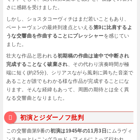
さに感銘を受けました。
しかし、ショスタコーヴィチはまだ若いこともあり、
ベートーヴェンの最終到達点といえる
第9に比肩するよ
うな交響曲を作曲することにプレッシャー
を感じてい
ました。
壮大な作品と思われる
初期稿の作曲は途中で中断され
完成することなく破棄され
、その代わり演奏時間が極
端に短く(約25分)、シリアスながら風刺に満ちた音楽で
あることが誰でもわかる様な作品が完成することにな
ります。そんな経緯もあって、周囲の期待とは全く異
なる交響曲となりました。
初演とジダーノフ批判
この交響曲第9番の
初演は1945年の11月3日
にムラヴィ
ンスキーとレニングラード・フィルによって行われ、