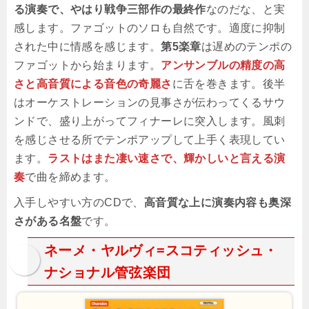
る演奏で、やはり戦争三部作の最終作
なのだな、と実
感します。ファゴットのソロも自然です。適度に抑制
された中に情感を感じます。
第5楽章
は遅めのテンポの
ファゴットから始まります。
アンサンブルの精度の高
さと高音質による音色の奇麗さ
に舌を巻きます。後半
はオーケストレーションの見事さが伝わってくるサウ
ンドで、盛り上がってフィナーレに突入します。風刺
を感じさせる所でテンポアップして上手く表現してい
ます。
ラストはまた凄い速さで、輝かしいと言える演
奏
で曲を締めます。
入手しやすい方のCDで、
高音質な上に演奏内容も奥深
さがある名盤
です。
ネーメ・ヤルヴィ=スコティッシュ・
ナショナル管弦楽団