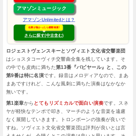
アマゾンミュージック
アマゾンUnlimitedとは？
在庫が無かったら横断検索!
さらに探す(中古含む)
ロジェストヴェンスキーとソヴィエト文化省交響楽団
はショスタコーヴィチ交響曲全集を残しています。そ
の中でも皮肉に満ちた
第13番『バビヤール』と、この
第9番は特に名演
です。録音はメロディアなので、まあ
まあですけれど、こんな風刺に満ちた演奏はなかなか
無いです。
第1楽章
から
とてもリズミカルで面白い演奏
です。スネ
ヤが軽快なテンポで叩き、マーチのような音楽を遠慮
なく展開していきます。トロンボーンの強奏が良いで
すね。ソヴィエト文化省交響楽団は評判が良いとは言
えませんが、今聴くとこの演奏は良いと思います。そ