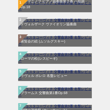
ラフマニノフ ピアノ協奏曲第２番 ハ短調
Op.18
ドヴォルザーク ヴァイオリン協奏曲
展覧会の絵 (ムソルグスキー)
ローマの松(レスピーギ)
ラヴェル ボレロ 名盤レビュー
ブラームス 交響曲第1番Op.68
動物の謝肉祭 (サン=サーンス)