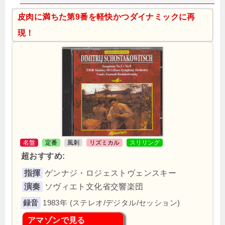
皮肉に満ちた第9番を軽快かつダイナミックに再
現！
名盤
定番
風刺
リズミカル
スリリング
超おすすめ:
指揮
ゲンナジ・ロジェストヴェンスキー
演奏
ソヴィエト文化省交響楽団
1983年 (ステレオ/デジタル/セッション)
アマゾンで見る