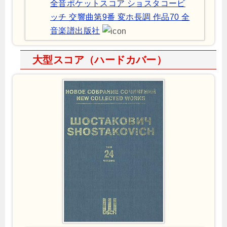
全音ポケットスコア ショスタコービ
ッチ 交響曲第9番 変ホ長調 作品70 全
音楽譜出版社
大型スコア（ハードカバー）