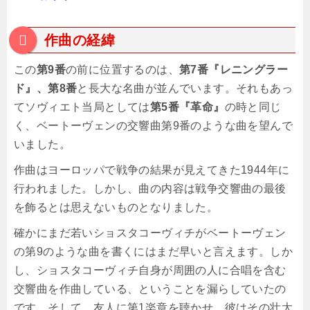
作曲の経緯
この
第9番
の前に位置するのは、
第7番『レニングラー
ド』、第8番
と長大な名曲が並んでいます。それもあっ
てソヴィエト当局としては
第5番『革命』
の時と同じ
く、ベートーヴェンの交響曲第9番のような曲を望んで
いました。
作曲はヨーロッパで戦争の結果が見えてきた1944年に
行われました。しかし、曲の内容は戦争交響曲の最後
を飾るとは思えないものとなりました。
確かにまだ若いショスタコーヴィチがベートーヴェン
の第9のような曲を書くにはまだ早いと言えます。しか
し、ショスタコーヴィチ自身が周囲の人に合唱を含む
交響曲を作曲している、ということを漏らしていたの
です。そして、友人に第1楽章を聴かせ、彼はその壮大