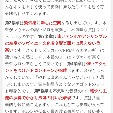
んなオケを上手く使って皮肉に満ちたこの曲を思う存
分味合わせてくれます。
第2楽章
は
緊張感に満ちた空間
を作り出しています。木
管がレヴェルの高いソロを演奏し、不気味な弦はタコ9
らしいものです。
第3楽章
は
速いテンポでアンサンブル
の精度がソヴィエト文化省交響楽団とは思えない位、
高い
です。とてもリズミカルで内在するエネルギーは
凄いものを感じます。木管のソロはレヴェルが高く、
金管もロシアらしくて良いです。
第4楽章
は
強いアクセ
ントをつけたトロンボーンが咆哮
します。音程もしっ
かりしていて、「やれば出来るんじゃないか！」と思
ってしまいます。宙を彷徨うようなファゴットのソロ
も印象的です。
第5楽章
も不気味な音響の中、
軽快な主
題の演奏でかなり風刺の利いた表現
です。弦は共産主
義的な歌に聴こえますが、これもとても皮肉が入って
います。ホルンや低弦が響き渡る個所など、凄い盛り