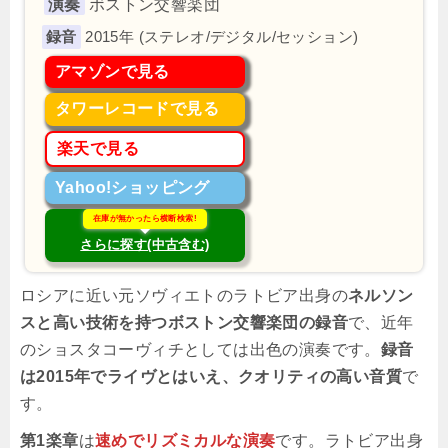
演奏
ボストン交響楽団
2015年 (ステレオ/デジタル/セッション)
アマゾンで見る
タワーレコードで見る
楽天で見る
Yahoo!ショッピング
在庫が無かったら横断検索!
さらに探す(中古含む)
ロシアに近い元ソヴィエトのラトビア出身の
ネルソン
スと高い技術を持つボストン交響楽団の録音
で、近年
のショスタコーヴィチとしては出色の演奏です。
録音
は2015年でライヴとはいえ、クオリティの高い音質
で
す。
第1楽章
は
速めでリズミカルな演奏
です。ラトビア出身