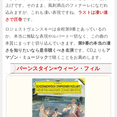
上げです。そのまま、風刺満点のフィナーレになだれ
込みますが、これも凄い表現ですね。
ラストは凄い速
さで圧巻
です。
ロジェストヴェンスキーは余程第9番とあっているの
か、本当に無駄な表現やルバート一切なく、この曲の
本質にまっすぐ切り込んでいきます。
第9番の本当の凄
さを知りたいなら是非聴くべき名演
です。CDよりも
ア
マゾン・ミュージック
で聴くことをお薦めします。
バーンスタイン=ウィーン・フィル