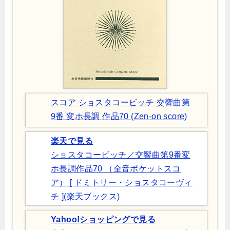
スコア ショスタコービッチ 交響曲第
9番 変ホ長調 作品70 (Zen‐on score)
楽天で見る
ショスタコービッチ／交響曲第9番変
ホ長調作品70 （全音ポケットスコ
ア） [ ドミトリー・ショスタコーヴィ
チ ](楽天ブックス)
Yahoo!ショッピングで見る