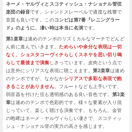
ネーメ・ヤルヴィとスコティッシュ・ナショナル管弦
楽団の録音
です。シャンドスレーベルで適度な残響で
音質も良いです。この
コンビは第7番『レニングラー
ド』のように、凄い時は本当に名演
です。
第1楽章
は速めのテンポのリズミカルなマーチでどんど
ん前に進んでいきます。
ためらいや余分な表現は一切
なく、ショスタコーヴィチらしくスネヤを思い切り鳴
らして最後まで演奏
しきっています。皮肉という点で
は意外にシリアスな表現に聴こえます。
第2楽章
は速め
のテンポですが、なかなか
シリアスで多彩な表現で飽
きることがありません
。フルートなども上手いです。
弱音器を付けた弦も透明感のある良い音色です。
第3楽
章
は速めのテンポで色彩的です。様々な要素が入り混
じっていて、楽しく聴ける演奏です。もちろん、金管
の咆哮はネーメ・ヤルヴィらしい凄さで、スコティッ
シュ・ナショナル管の実力の高さを感じます。