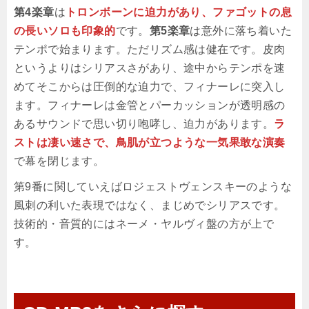
第4楽章
は
トロンボーンに迫力があり、ファゴットの息
の長いソロも印象的
です。
第5楽章
は意外に落ち着いた
テンポで始まります。ただリズム感は健在です。皮肉
というよりはシリアスさがあり、途中からテンポを速
めてそこからは圧倒的な迫力で、フィナーレに突入し
ます。フィナーレは金管とパーカッションが透明感の
あるサウンドで思い切り咆哮し、迫力があります。
ラ
ストは凄い速さで、鳥肌が立つような一気果敢な演奏
で幕を閉じます。
第9番に関していえばロジェストヴェンスキーのような
風刺の利いた表現ではなく、まじめでシリアスです。
技術的・音質的にはネーメ・ヤルヴィ盤の方が上で
す。