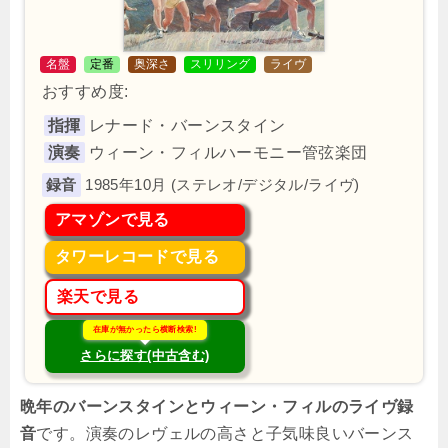
名盤
定番
奥深さ
スリリング
ライヴ
おすすめ度:
指揮
レナード・バーンスタイン
演奏
ウィーン・フィルハーモニー管弦楽団
1985年10月 (ステレオ/デジタル/ライヴ)
アマゾンで見る
タワーレコードで見る
楽天で見る
在庫が無かったら横断検索!
さらに探す(中古含む)
晩年のバーンスタインとウィーン・フィルのライヴ録
音
です。演奏のレヴェルの高さと子気味良いバーンス