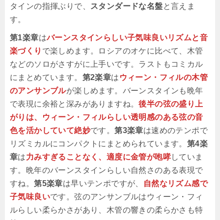
タインの指揮ぶりで、
スタンダードな名盤
と言えま
す。
第1楽章
は
バーンスタインらしい子気味良いリズムと音
楽づくり
で楽しめます。ロシアのオケに比べて、木管
などのソロがさすがに上手いです。ラストもコミカル
にまとめています。
第2楽章
は
ウィーン・フィルの木管
のアンサンブル
が楽しめます。バーンスタインも晩年
で表現に余裕と深みがありますね。
後半の弦の盛り上
がりは、ウィーン・フィルらしい透明感のある弦の音
色を活かしていて絶妙
です。
第3楽章
は速めのテンポで
リズミカルにコンパクトにまとめられています。
第4楽
章
は
力みすぎることなく、適度に金管が咆哮
していま
す。晩年のバーンスタインらしい自然さのある表現で
すね。
第5楽章
は早いテンポですが、
自然なリズム感で
子気味良い
です。弦のアンサンブルはウィーン・フィ
ルらしい柔らかさがあり、木管の響きの柔らかさも特