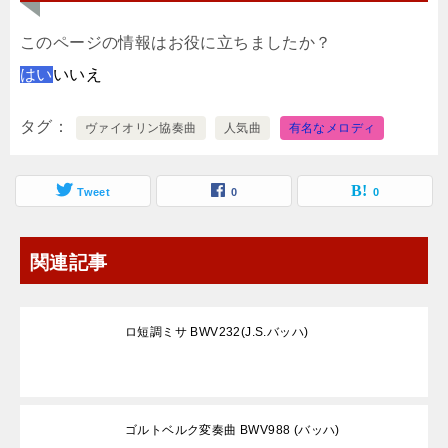
このページの情報はお役に立ちましたか？
はい
いいえ
タグ
ヴァイオリン協奏曲
人気曲
有名なメロディ
Tweet
0
0
関連記事
ロ短調ミサ BWV232(J.S.バッハ)
ゴルトベルク変奏曲 BWV988 (バッハ)