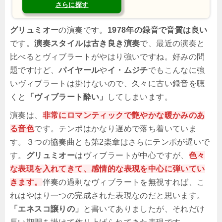
さらに探す
グリュミオー
の演奏です。
1978年の録音で音質は良い
です。
演奏スタイルは古き良き演奏
で、最近の演奏と
比べるとヴィブラートがやはり強いですね。好みの問
題ですけど、
パイヤール
や
イ・ムジチ
でもこんなに強
いヴィブラートは掛けないので、久々に古い録音を聴
くと
「ヴィブラート酔い」
してしまいます。
演奏は、
非常にロマンティックで艶やかな暖かみのあ
る音色
です。テンポはかなり遅めで落ち着いていま
す。３つの協奏曲とも第2楽章はさらにテンポが遅いで
す。
グリュミオー
はヴィブラートが中心ですが、
色々
な表現を入れてきて、感情的な表現を中心に弾いてい
きます。
伴奏の過剰なヴィブラートを無視すれば、こ
れはやはり一つの完成された表現なのだと思います。
「エネスコ譲りの」
と書いてありましたが、それだけ