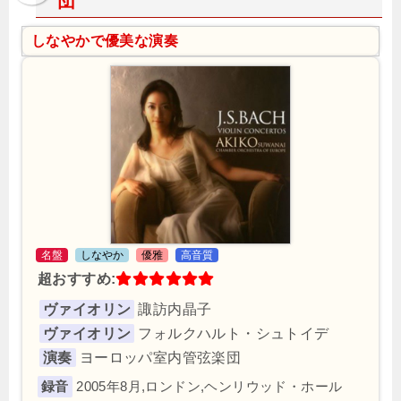
団
しなやかで優美な演奏
名盤
しなやか
優雅
高音質
超おすすめ:
ヴァイオリン
諏訪内晶子
ヴァイオリン
フォルクハルト・シュトイデ
演奏
ヨーロッパ室内管弦楽団
2005年8月,ロンドン,ヘンリウッド・ホール