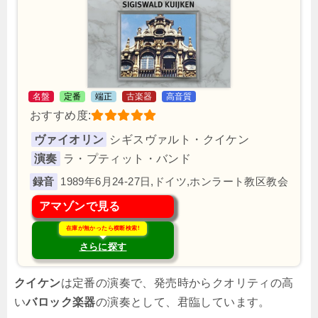
名盤
定番
端正
古楽器
高音質
おすすめ度:
ヴァイオリン
シギスヴァルト・クイケン
演奏
ラ・プティット・バンド
1989年6月24-27日,ドイツ,ホンラート教区教会
アマゾンで見る
在庫が無かったら横断検索!
さらに探す
クイケン
は定番の演奏で、発売時からクオリティの高
い
バロック楽器
の演奏として、君臨しています。