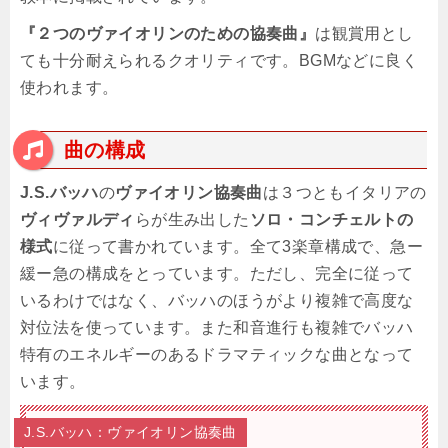
『２つのヴァイオリンのための協奏曲』
は観賞用とし
ても十分耐えられるクオリティです。BGMなどに良く
使われます。
曲の構成
J.S.バッハ
の
ヴァイオリン協奏曲
は３つともイタリアの
ヴィヴァルディ
らが生み出した
ソロ・コンチェルトの
様式
に従って書かれています。全て3楽章構成で、急ー
緩ー急の構成をとっています。ただし、完全に従って
いるわけではなく、バッハのほうがより複雑で高度な
対位法を使っています。また和音進行も複雑でバッハ
特有のエネルギーのあるドラマティックな曲となって
います。
J.S.バッハ：ヴァイオリン協奏曲