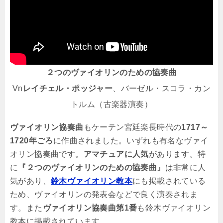
２つのヴァイオリンのための協奏曲
Vn
レイチェル・ポッジャー
、バーゼル・スコラ・カン
トルム（古楽器演奏）
ヴァイオリン協奏曲
もケーテン宮廷楽長時代の
1717～
1720年ごろ
に作曲されました。いずれも有名なヴァイ
オリン協奏曲です。
アマチュアに人気
があります。特
に
『２つのヴァイオリンのための協奏曲』
は非常に人
気があり、
鈴木ヴァイオリン教本
にも掲載されている
ため、ヴァイオリンの発表会などで良く演奏されま
す。また
ヴァイオリン協奏曲第1番
も鈴木ヴァイオリン
教本に掲載されています。