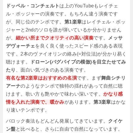
ドッペル・コンチェルト
は上のYouTubeもレイチェ
ル・ポッジャーの演奏です。もちろん違う演奏です
が、同じ位のテンポです。
第1楽章
はレイチェル・ポッ
ジャーと2ndのソロを誰が弾いているか分かりません
が、
細かい所までクオリティの高い演奏
です。
メッサ
デヴォーチェ
を良く良く使ったスピード感のある表現
です。2本のヴァイオリンの絡み(=対位法)が分かり易く
聴けます。
ドローン(バグパイプの模倣)を目立たせてみ
たり
、面白い気づきのある演奏です。
有名な第2楽章はおすすめの名演
です。まず
舞曲シチリ
アーナ
のようなテンポで独特の揺れがあって自然に聴
けます。歌い方も艶やかで味わい深いです。
かなり感
情を入れた演奏で、暖かみ
があります。
第3楽章
はかな
り速いテンポです。
バロック奏法もどんどん発展してきています。
クイケ
ン盤
と比べると、さらに自由で自然になっています。