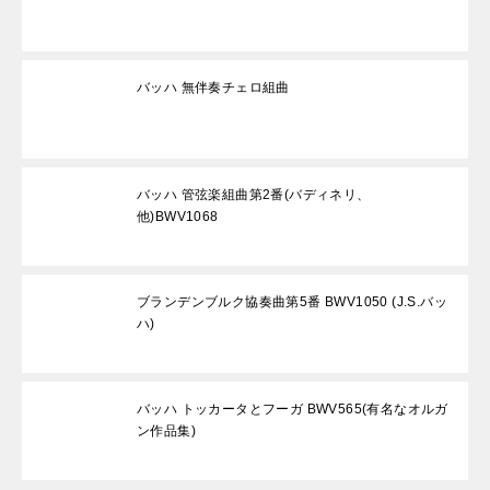
バッハ 無伴奏チェロ組曲
バッハ 管弦楽組曲第2番(バディネリ、
他)BWV1068
ブランデンブルク協奏曲第5番 BWV1050 (J.S.バッ
ハ)
バッハ トッカータとフーガ BWV565(有名なオルガ
ン作品集)