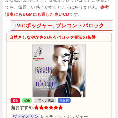
かな歌いまわしです。表現がフレッシュでどこを聴い
ても、気難しい感じがするところはありません。
参考
演奏にもBGMにも適した良いCD
です。
Vn:ポッジャー, ブレコン・バロック
自然さしなやかさのあるバロック奏法の名盤
名盤
定番
バロック奏法
高音質
超おすすめ:
ヴァイオリン
レイチェル・ポッジャー