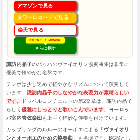
アマゾンで見る
タワーレコードで見る
楽天で見る
在庫が無かったら横断検索!
さらに探す
諏訪内晶子
のバッハのヴァイオリン協奏曲集は非常に
優美で軽やかな名盤です。
テンポは少し速めで軽やかなリズムにのって演奏して
います。
諏訪内晶子のしなやかな表現力が素晴らしい
です。
ドッペルコンチェルトの第2楽章は、諏訪内晶子
らしく
優雅にしっとりと歌いこんでいます
。
ヨーロッ
パ室内管弦楽団
も上手く軽妙な伴奏を付けています。
カップリングの
ルルー
のオーボエによる
「ヴァイオリ
ンとオーボエのための協奏曲」
も名演です。BGMとし