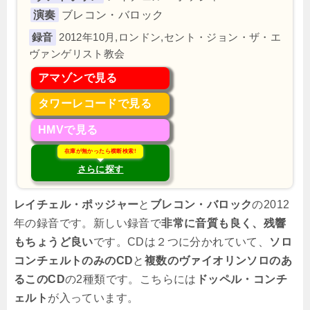
演奏
ブレコン・バロック
2012年10月,ロンドン,セント・ジョン・ザ・エ
ヴァンゲリスト教会
アマゾンで見る
タワーレコードで見る
HMVで見る
在庫が無かったら横断検索!
さらに探す
レイチェル・ポッジャー
と
ブレコン・バロック
の2012
年の録音です。新しい録音で
非常に音質も良く、残響
もちょうど良い
です。CDは２つに分かれていて、
ソロ
コンチェルトのみのCD
と
複数のヴァイオリンソロのあ
るこのCD
の2種類です。こちらには
ドッペル・コンチ
ェルト
が入っています。