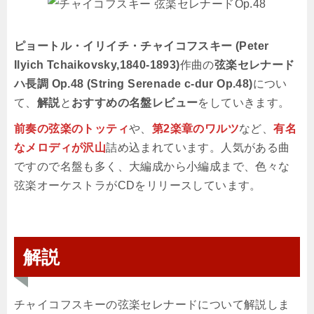
ピョートル・イリイチ・チャイコフスキー (Peter
Ilyich Tchaikovsky,1840-1893)
作曲の
弦楽セレナード
ハ長調 Op.48 (String Serenade c-dur Op.48)
につい
て、
解説
と
おすすめの名盤レビュー
をしていきます。
前奏の弦楽のトッティ
や、
第2楽章のワルツ
など、
有名
なメロディが沢山
詰め込まれています。人気がある曲
ですので名盤も多く、大編成から小編成まで、色々な
弦楽オーケストラがCDをリリースしています。
解説
チャイコフスキーの弦楽セレナードについて解説しま