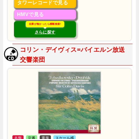
タワーレコードで見る
HMVで見る
在庫が無かったら横断検索!
さらに探す
コリン・デイヴィス=バイエルン放送
交響楽団
名盤
定番
重厚
スケール感