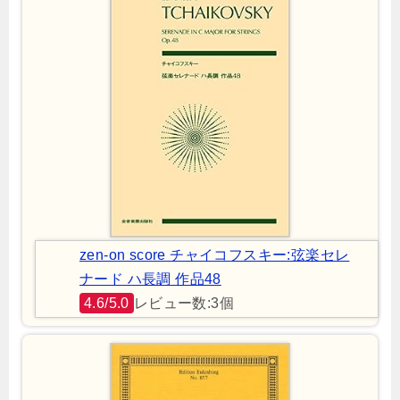
zen-on score チャイコフスキー:弦楽セレ
ナード ハ長調 作品48
4.6/5.0
レビュー数:3個