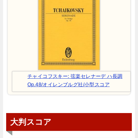
チャイコフスキー: 弦楽セレナーデ ハ長調
Op.48/オイレンブルグ社/小型スコア
大判スコア