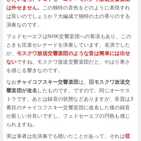
は外せません。
この独特の音色をどのように表現すれ
ば良いのでしょうか？大編成で独特の土の香りのする
演奏なのです。
フェドセーエフはNHK交響楽団への客演もあり、この
ときも弦楽セレナードを演奏しています。名演でした
が、
モスクワ放送交響楽団のような音は簡単には出せ
ない
ですね。モスクワ放送交響楽団だと、やはり寒さ
を感じる響きなのです。
なお
チャイコフスキー交響楽団
は、
旧モスクワ放送交
響楽団が改名
したものです。ですので、同じオーケス
トラです。あとは録音の状態などありますが、音質は3
番目のチャイコフスキー交響楽団に改名した後の録音
が新しい分良いですし、フェドセーエフの円熟も感じ
られますね。
実は筆者は生演奏でも聴いたことがあって、それは
弦