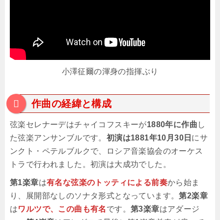
小澤征爾の渾身の指揮ぶり
作曲の経緯と構成
弦楽セレナーデはチャイコフスキーが
1880年に作曲
し
た弦楽アンサンブルです。
初演は1881年10月30日
にサ
ンクト・ペテルブルクで、ロシア音楽協会のオーケス
トラで行われました。初演は大成功でした。
第1楽章
は
有名な弦楽のトッティによる前奏
から始ま
り、展開部なしのソナタ形式となっています。
第2楽章
は
ワルツで、この曲も有名
です。
第3楽章
はアダージ