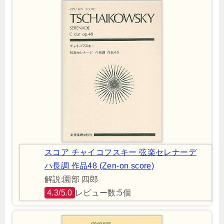
スコア チャイコフスキー 弦楽セレナーデ
ハ長調 作品48 (Zen‐on score)
解説:園部 四郎
4.3/5.0
レビュー数:5個