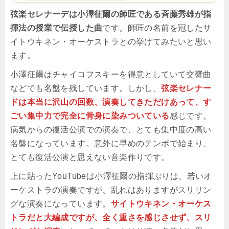
弦楽セレナーデは小澤征爾の師匠である斉藤秀雄が指
揮法の授業で伝授した曲
です。師匠の名前を冠したサ
イトウキネン・オーケストラとの挙げてみたいと思い
ます。
小澤征爾はチャイコフスキーを得意としていて交響曲
などでも名盤を残しています。しかし、
弦楽セレナー
ドは本当に沢山の回数、演奏してきただけあって、す
ごい集中力で完全に骨身に染みついている
感じです。
病気からの復活公演での演奏で、とても集中度の高い
名盤になっています。意外に早めのテンポで始まり、
とても復活公演と思えない音楽作りです。
上に貼ったYouTubeは小澤征爾の指揮ぶりは、若いオ
ーケストラの演奏ですが、乱れはありますがスリリン
グな演奏になっています。
サイトウキネン・オーケス
トラだと大編成ですが、全く重さを感じさせず、スリ