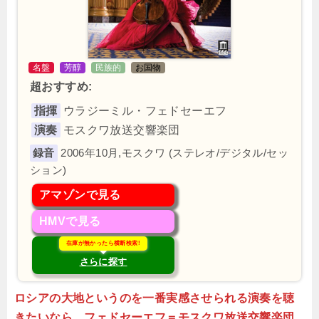
名盤
芳醇
民族的
お国物
超おすすめ:
指揮
ウラジーミル・フェドセーエフ
演奏
モスクワ放送交響楽団
2006年10月,モスクワ (ステレオ/デジタル/セッ
ション)
アマゾンで見る
HMVで見る
在庫が無かったら横断検索!
さらに探す
ロシアの大地というのを一番実感させられる演奏を聴
きたいなら、フェドセーエフ＝モスクワ放送交響楽団