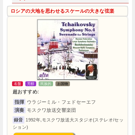
ロシアの大地を思わせるスケールの大きな弦楽
名盤
芳醇
民族的
お国物
超おすすめ:
指揮
ウラジーミル・フェドセーエフ
演奏
モスクワ放送交響楽団
1992年,モスクワ放送大スタジオ(ステレオ/セッ
ション)