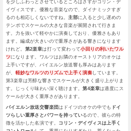
を少しふわっとさせているところはさすがコリン・デ
イヴィスです。優雅な音楽なので、ダイナミックすぎ
るのも相応しくないですね。
主部
に入ると少し遅めの
テンポでスケールの大きな音楽が展開されて行きま
す。力を抜いて軽やかに演奏しており、優雅さもあり
ます。編成が大きいので重厚さがある響きになります
けれど。
第2楽章
は打って変わって
小回りの利いたワル
ツ
になります。ワルツはお隣のオーストリアのオケは
上手いですが、バイエルン放送響も厚みはあります
が、
軽妙なワルツのリズムで上手く演奏
しています。
第3楽章は芳醇な響きでスケールが大きく盛り上がりま
す。じっくり味わい深く聴けます。
第4楽章
は適度にス
ケールが大きく重厚さがあります。
バイエルン放送交響楽団
はドイツのオケの中でも
ドイ
ツらしい重厚さとパワーを持ってい
るので、彼らの特
徴を活かした名演です。
コリン・デイヴィスは上手く
コントロール
して、重厚になりすぎたり、荒くなった