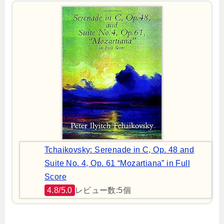
Tchaikovsky: Serenade in C, Op. 48 and
Suite No. 4, Op. 61 “Mozartiana” in Full
Score
4.8/5.0
レビュー数:5個