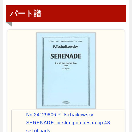
パート譜
No.24129806 P. Tschaikowsky
SERENADE for string orchestra op.48
set of parts