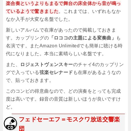
楽合奏というよりもまるで舞台の床全体から音が鳴っ
ているようで驚きました
。これまでは、いずれもなか
なか入手が大変な名盤でした。
新しいアルバムで在庫があったので掲載しておきま
す。カップリングの
「ロココの主題による変奏曲」
も
名演です。またAmazon Unlimitedでも簡単に聴ける時
代になりました。本当に素晴らしい名盤です。
また、
ロジェストヴェンスキー
のチャイ4のカップリン
グで入っている
弦楽セレナード
も在庫があるようなの
で、貼っておきます。
このコンビの得意曲なので、どの演奏をとっても完成
度は高いです。録音の音質は新しいほうが良いですけ
ど。
フェドセーエフ＝モスクワ放送交響楽
団