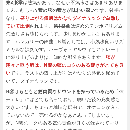
第3楽章
は熱気があり、なぜか不気味さはあまりありま
せん。むしろ
N響の弦の響きが味わい深い
です。後半に
なり、
盛り上がる個所はかなりダイナミックで白熱し
ていて圧倒
されます。
第4楽章
は速めのテンポでリズム
の激しさも感じられます。少し奥ゆかしい所もありま
す。ハンガリーの舞曲もN響としては、小気味良いリズ
ミカルな演奏です。パーヴォ・ヤルヴィもストレート
に盛り上げるよりは、知的な部分もあります。
弦が
朗々と歌う所は、N響の弦のコクのある響きがとても良
い
です。ラストの盛り上がりはかなりの熱気を秘めて
いて、ダイナミックです。
N響は
もともと筋肉質なサウンドを持っているため
「弦
チェレ」にはとても合っており、聴いた後の充実感も
大きいです。ちょっと地味な選曲で、オケコンが入っ
ていないので、売れるのかなぁと思ってしまいます
が、N響のコクのある弦の音色が良く収録されており、