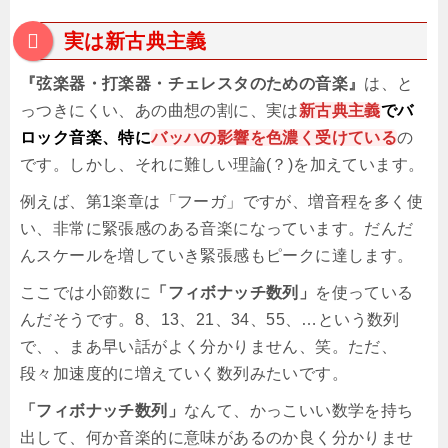
実は新古典主義
『弦楽器・打楽器・チェレスタのための音楽』
は、と
っつきにくい、あの曲想の割に、実は
新古典主義
でバ
ロック音楽、特に
バッハの影響を色濃く受けている
の
です。しかし、それに難しい理論(？)を加えています。
例えば、第1楽章は「フーガ」ですが、増音程を多く使
い、非常に緊張感のある音楽になっています。だんだ
んスケールを増していき緊張感もピークに達します。
ここでは小節数に
「フィボナッチ数列」
を使っている
んだそうです。8、13、21、34、55、…という数列
で、、まあ早い話がよく分かりません、笑。ただ、
段々加速度的に増えていく数列みたいです。
「フィボナッチ数列」
なんて、かっこいい数学を持ち
出して、何か音楽的に意味があるのか良く分かりませ