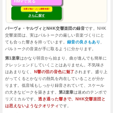
HMVで見る
在庫が無かったら横断検索!
さらに探す
パーヴォ・ヤルヴィとNHK交響楽団の録音
です。NHK
交響楽団は、実はバルトークの厳しい音楽づくりにと
ても合った響きを持っています。
録音の良さもあり
、
バルトークの音楽が手に取るように分かります。
第1楽章
はかなり弱音から始まり、曲が進んでも簡単に
クレッシェンドしていくことはありません。不気味さ
はあまりなく、
N響の弦の音色に魅了
されます。盛り上
がってくるとかなりの熱気を内在していることが分か
ります。低音域もしっかり録音されていて、スケール
の大きなピークを築きます。
第2楽章
は速めのテンポで
リズミカルです。
透き通った響きで、NHK交響楽団と
は思えないようなクオリティ
です。