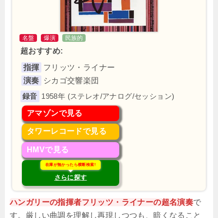
名盤
爆演
民族的
超おすすめ:
指揮
フリッツ・ライナー
演奏
シカゴ交響楽団
1958年 (ステレオ/アナログ/セッション)
アマゾンで見る
タワーレコードで見る
HMVで見る
在庫が無かったら横断検索!
さらに探す
ハンガリーの指揮者フリッツ・ライナーの超名演奏
で
す。厳しい曲調を理解し再現しつつも、暗くなること