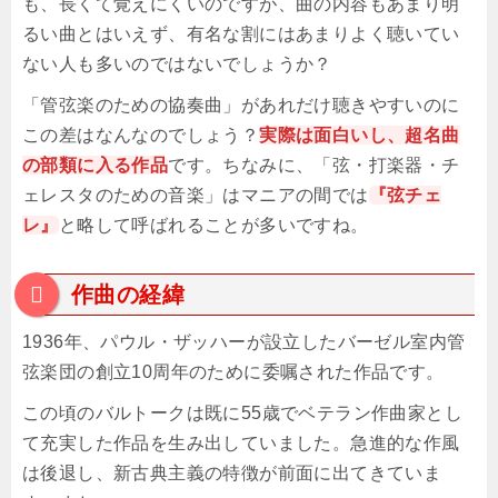
も、長くて覚えにくいのですが、曲の内容もあまり明
るい曲とはいえず、有名な割にはあまりよく聴いてい
ない人も多いのではないでしょうか？
「管弦楽のための協奏曲」があれだけ聴きやすいのに
この差はなんなのでしょう？
実際は面白いし、超名曲
の部類に入る作品
です。ちなみに、「弦・打楽器・チ
ェレスタのための音楽」はマニアの間では
『弦チェ
レ』
と略して呼ばれることが多いですね。
作曲の経緯
1936年、パウル・ザッハーが設立したバーゼル室内管
弦楽団の創立10周年のために委嘱された作品です。
この頃のバルトークは既に55歳でベテラン作曲家とし
て充実した作品を生み出していました。急進的な作風
は後退し、新古典主義の特徴が前面に出てきていま