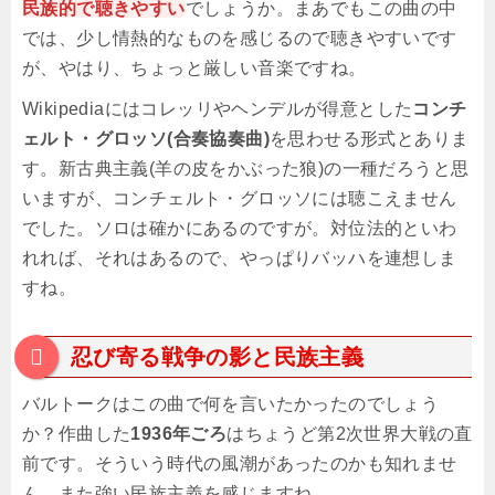
民族的で聴きやすい
でしょうか。まあでもこの曲の中
では、少し情熱的なものを感じるので聴きやすいです
が、やはり、ちょっと厳しい音楽ですね。
Wikipediaにはコレッリやヘンデルが得意とした
コンチ
ェルト・グロッソ(合奏協奏曲)
を思わせる形式とありま
す。新古典主義(羊の皮をかぶった狼)の一種だろうと思
いますが、コンチェルト・グロッソには聴こえません
でした。ソロは確かにあるのですが。対位法的といわ
れれば、それはあるので、やっぱりバッハを連想しま
すね。
忍び寄る戦争の影と民族主義
バルトークはこの曲で何を言いたかったのでしょう
か？作曲した
1936年ごろ
はちょうど第2次世界大戦の直
前です。そういう時代の風潮があったのかも知れませ
ん。また強い民族主義を感じますね。