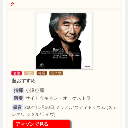
ク
名盤
円熟
格調
ライヴ
超おすすめ:
指揮
小澤征爾
演奏
サイトウキネン・オーケストラ
2004年5月30日,ミラノ,アウディトリウム (ステ
レオ/デジタル/ライヴ)
アマゾンで見る