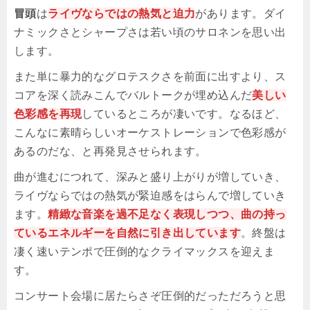
冒頭
は
ライヴならではの熱気と迫力
があります。ダイ
ナミックさとシャープさは若い頃のサロネンを思い出
します。
また単に暴力的なグロテスクさを前面に出すより、ス
コアを深く読みこんでバルトークが埋め込んだ
美しい
色彩感を再現
しているところが凄いです。なるほど、
こんなに素晴らしいオーケストレーションで色彩感が
あるのだな、と再発見させられます。
曲が進むにつれて、深みと盛り上がりが増していき、
ライヴならではの熱気が緊迫感をはらんで増していき
ます。
精緻な音楽を過不足なく表現しつつ、曲の持っ
ているエネルギーを自然に引き出しています
。終盤は
凄く速いテンポで圧倒的なクライマックスを迎えま
す。
コンサート会場に居たらさぞ圧倒的だっただろうと思