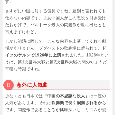
す。
さすがに中国に対する偏見ですね。差別と言われても
仕方ない内容です。まあ中国人がこの悪役を引き受け
たおかげで、バルトーク最大の問題作が世に出たとも
言えますけれど。
しかし初演に際して、こんな内容を上演してくれる劇
場がありません。ブダペストの歌劇場に断られて、
ド
イツのケルンで1926年に上演
されました。1926年とい
えば、第1次世界大戦と第2次世界大戦の間のちょうど
平穏な時期ですね。
意外に人気曲
少なくとも日本では
『中国の不思議な役人』
は一定の
人気があります。それは
吹奏楽で良く演奏されるから
です。問題作であることろが興味深いし、リズムが複