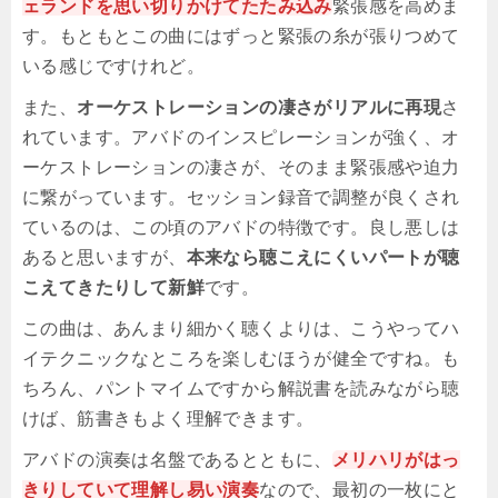
ェランドを思い切りかけてたたみ込み
緊張感を高めま
す。もともとこの曲にはずっと緊張の糸が張りつめて
いる感じですけれど。
また、
オーケストレーションの凄さがリアルに再現
さ
れています。アバドのインスピレーションが強く、オ
ーケストレーションの凄さが、そのまま緊張感や迫力
に繋がっています。セッション録音で調整が良くされ
ているのは、この頃のアバドの特徴です。良し悪しは
あると思いますが、
本来なら聴こえにくいパートが聴
こえてきたりして新鮮
です。
この曲は、あんまり細かく聴くよりは、こうやってハ
イテクニックなところを楽しむほうが健全ですね。も
ちろん、パントマイムですから解説書を読みながら聴
けば、筋書きもよく理解できます。
アバドの演奏は名盤であるとともに、
メリハリがはっ
きりしていて理解し易い演奏
なので、最初の一枚にと