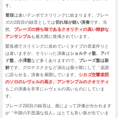
す。
冒頭
は速いテンポでスリリングに始まります。ブレー
ズの2回目の録音としては
切れ味が鋭い演奏
です。当
然、
ブレーズの持ち味であるクオリティの高い精妙な
アンサンブル
も最大限に発揮されています。
緊張感でスリリングに攻めていくタイプの音楽作りと
は違いますが、そういった演奏は
ショルティ盤、アバ
ド盤、小澤盤
など多くありますので、
ブレーズ盤は新
鮮
です。グロテスクさなど演出は最小限にして「楽譜
に語らせる」演奏を展開しています。
シカゴ交響楽団
のソロのレヴェルの高さ、アンサンブルのクオリティ
もこの演奏を非常にレヴェルの高いものにしていま
す。
ブレーズ2回目の録音は、曲によって評価が分かれます
が『中国の不思議な役人』はとても良い面が出ていま