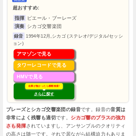
超おすすめ:
指揮
ピエール・ブーレーズ
演奏
シカゴ交響楽団
1994年12月,シカゴ (ステレオ/デジタル/セッシ
ョン)
アマゾンで見る
タワーレコードで見る
HMVで見る
在庫が無かったら横断検索!
さらに探す
ブレーズとシカゴ交響楽団の録音
です。録音の
音質は
非常によく残響も適切
です。
シカゴ響のブラスの強力
さも発揮
されていますし、アンサンブルのクオリティ
の高さは随一です。それで居ながら結構迫力もありま