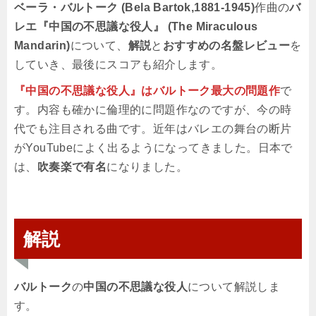
ベーラ・バルトーク (Bela Bartok,1881-1945)
作曲の
バ
レエ『中国の不思議な役人』 (The Miraculous
Mandarin)
について、
解説
と
おすすめの名盤レビュー
を
していき、最後にスコアも紹介します。
『中国の不思議な役人』はバルトーク最大の問題作
で
す。内容も確かに倫理的に問題作なのですが、今の時
代でも注目される曲です。近年はバレエの舞台の断片
がYouTubeによく出るようになってきました。日本で
は、
吹奏楽で有名
になりました。
解説
バルトーク
の
中国の不思議な役人
について解説しま
す。