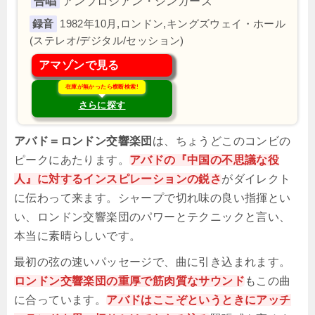
合唱
アンブロジアン・シンガーズ
1982年10月,ロンドン,キングズウェイ・ホール
(ステレオ/デジタル/セッション)
アマゾンで見る
在庫が無かったら横断検索!
さらに探す
アバド＝ロンドン交響楽団
は、ちょうどこのコンビの
ピークにあたります。
アバドの『中国の不思議な役
人』に対するインスピレーションの鋭さ
がダイレクト
に伝わって来ます。シャープで切れ味の良い指揮とい
い、ロンドン交響楽団のパワーとテクニックと言い、
本当に素晴らしいです。
最初の弦の速いパッセージで、曲に引き込まれます。
ロンドン交響楽団の重厚で筋肉質なサウンド
もこの曲
に合っています。
アバドはここぞというときにアッチ