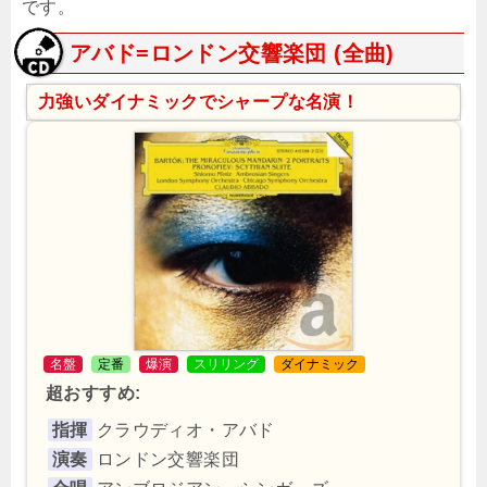
です。
アバド=ロンドン交響楽団 (全曲)
力強いダイナミックでシャープな名演！
名盤
定番
爆演
スリリング
ダイナミック
超おすすめ:
指揮
クラウディオ・アバド
演奏
ロンドン交響楽団