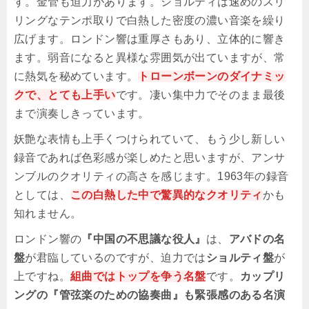
す。金管も迫力があります。ショルティは速めのスリ
リングなテンポ取りで白熱した密度の濃い音楽を繰り
広げます。ロンドン響は重厚さもあり、立体的に響き
ます。弱音になると異様な雰囲気が出ていますが、常
に熱気を秘めています。
トローンボーンのダイナミッ
クで、とても上手い
です。凄い集中力でそのまま最後
まで演奏しきっています。
妖艶な表情も上手くつけられていて、もう少し新しい
録音であれば色彩感が楽しめたと思いますが、アンサ
ンブルのクオリティの高さを感じます。1963年の録音
としては、
この白熱した中で驚異的なクオリティ
かも
知れません。
ロンドン響の
『中国の不思議な役人』
は、
アバドの名
盤
が君臨しているのですが、迫力では
ショルティ盤
が
上ですね。
組曲ではトップを争う名盤
です。
カップリ
ングの『管弦楽のための協奏曲』も緊張感のある名演