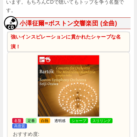
います。もちろんCDで聴いてもトップを争う名盤で
す。
小澤征爾=ボストン交響楽団 (全曲)
強いインスピレーションに貫かれたシャープな名
演！
名盤
定番
白熱
透明感
シャープ
スリリング
高音質
おすすめ度: