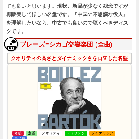
ても良いと思います。
現状、新品が少なく残念ですが
再販売してほしい名盤です。『中国の不思議な役人』
を理解したいなら、中古でも良いので聴くべきディス
ク
です。
ブレーズ=シカゴ交響楽団 (全曲)
クオリティの高さとダイナミックさを両立した名盤
名盤
定番
クオリティ
スリリング
ダイナミック
高音質