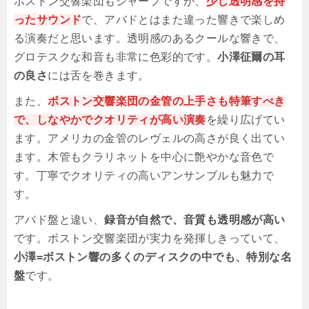
ボストン交響楽団もシャープですが、
少し透明感を持
ったサウンド
で、アバドとはまた違った響きで楽しめ
る演奏だと思います。透明感のあるクールな響きで、
グロテスクな和音も非常に色彩的です。
小澤征爾の耳
の良さ
には舌を巻きます。
また、
ボストン交響楽団の金管の上手さも特筆すべき
で、しなやかでクオリティが高い演奏
を繰り広げてい
ます。アメリカの金管のレヴェルの高さが良く出てい
ます。木管もクラリネットを中心に艶やかな音色で
す。丁寧でクオリティの高いアンサンブルも魅力で
す。
アバド盤と違い、
録音が自然で、音質も透明感が高い
です。ボストン交響楽団が実力を発揮しきっていて、
小澤=ボストン響の多くのディスクの中でも、特別な名
盤
です。