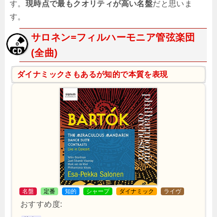
す。
現時点で最もクオリティが高い名盤
だと思いま
す。
サロネン=フィルハーモニア管弦楽団
(全曲)
ダイナミックさもあるが知的で本質を表現
名盤
定番
知的
シャープ
ダイナミック
ライヴ
おすすめ度: