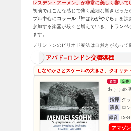
レスデン・アーメン」が非常に美しく響いて
初演ではこんな感じで薄く繊細な響きだった
ブル中心に
コラール『神はわがやぐら』
を演
参加する楽器が段々と増えていき、
トランペ
ます。
ノリントンのピリオド奏法は自然さがあって
アバド=ロンドン交響楽団
しなやかさとスケールの大きさ、クオリテ
名盤
定番
おすすめ度
指揮
ク
演奏
ロ
198
アマゾン