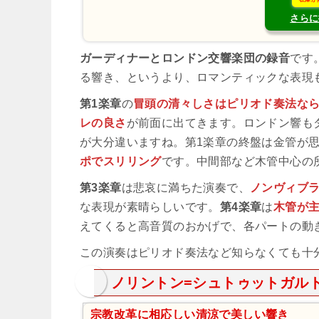
さらに
ガーディナーとロンドン交響楽団の録音
です
る響き、というより、ロマンティックな表現
第1楽章
の
冒頭の清々しさはピリオド奏法な
レの良さ
が前面に出てきます。ロンドン響も
が大分違いますね。第1楽章の終盤は金管が
ポでスリリング
です。中間部など木管中心の
第3楽章
は悲哀に満ちた演奏で、
ノンヴィブ
な表現が素晴らしいです。
第4楽章
は
木管が
えてくると高音質のおかげで、各パートの動
この演奏はピリオド奏法など知らなくても十
ノリントン=シュトゥットガル
宗教改革に相応しい清涼で美しい響き