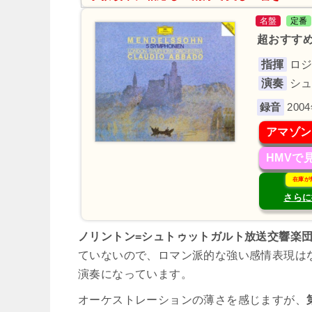
名盤
定番
超おすすめ
指揮
ロ
演奏
シ
200
アマゾン
HMVで
在庫が
さらに
ノリントン=シュトゥットガルト放送交響楽
ていないので、ロマン派的な強い感情表現は
演奏になっています。
オーケストレーションの薄さを感じますが、