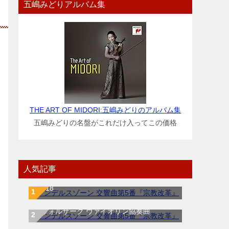
五嶋みどりアルバム集
THE ART OF MIDORI:五嶋みどりのアルバム集
五嶋みどりの名盤がこれだけ入ってこの価格
人気記事
ラフマニノフ ピアノ協奏曲第２番 ハ短調
Op.18
ドヴォルザーク ヴァイオリン協奏曲