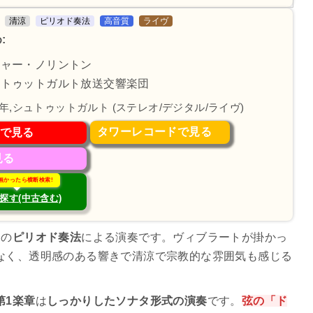
清涼
ピリオド奏法
高音質
ライヴ
:
ジャー・ノリントン
ュトゥットガルト放送交響楽団
4年,シュトゥットガルト (ステレオ/デジタル/ライヴ)
タワーレコードで見る
で見る
見る
無かったら横断検索!
探す(中古含む)
団
の
ピリオド奏法
による演奏です。ヴィブラートが掛かっ
なく、透明感のある響きで清涼で宗教的な雰囲気も感じる
第1楽章
は
しっかりしたソナタ形式の演奏
です。
弦の「ド