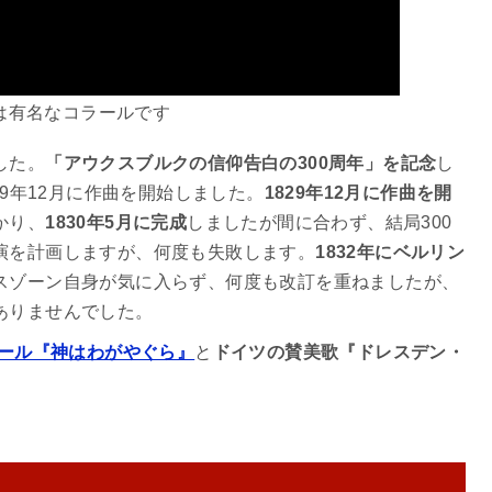
は有名なコラールです
した。
「アウクスブルクの信仰告白の300周年」を記念
し
29年12月に作曲を開始しました。
1829年12月に作曲を開
かり、
1830年5月に完成
しましたが間に合わず、結局300
演を計画しますが、何度も失敗します。
1832年にベルリン
スゾーン自身が気に入らず、何度も改訂を重ねましたが、
ありませんでした。
ール『神はわがやぐら』
と
ドイツの賛美歌『ドレスデン・