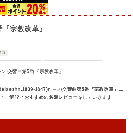
番『宗教改革』
名曲
sohn,1809-1847)
作曲の
交響曲第5番『宗教改革』ニ
て、
解説
と
おすすめの名盤レビュー
をしていきます。