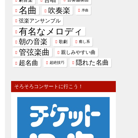
名曲
吹奏楽
序曲
弦楽アンサンブル
有名なメロディ
朝の音楽
歌劇
癒し系
管弦楽曲
親しみやすい曲
隠れた名曲
超名曲
超絶技巧
そろそろコンサートに行こう！