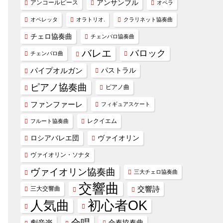
アンコールピース
アンサンブル
オペラ
オペレッタ
オラトリオ.
クラリネット協奏曲
チェロ協奏曲
チェンバロ協奏曲
バレエ
バロック
チェンバロ曲
パイプオルガン
パストラル
ピアノ協奏曲
ピアノ曲
ファンファーレ
フィギュアスケート
レクイエム
フルート協奏曲
ヴァイオリン
ロシアバレエ団
ヴァイオリン・ソナタ
ヴァイオリン協奏曲
三大チェロ協奏曲
交響曲
交響詩
三大交響曲
人気曲
初心者OK
合唱
劇音楽
合奏協奏曲