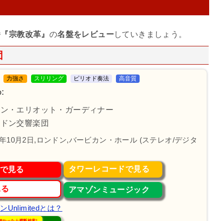
番『宗教改革』
の
名盤をレビュー
していきましょう。
団
力強さ
スリリング
ピリオド奏法
高音質
:
ョン・エリオット・ガーディナー
ンドン交響楽団
4年10月2日,ロンドン,バービカン・ホール (ステレオ/デジタ
タワーレコードで見る
で見る
見る
アマゾンミュージック
Unlimitedとは？
無かったら横断検索!