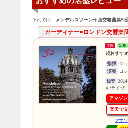
おすすめの名盤レビュー
それでは、
メンデルスゾーン
作曲
交響曲第5
ガーディナー=ロンドン交響楽
名盤
定番
超おすすめ
指揮
ジ
演奏
ロ
201
ル/ライヴ)
アマゾン
楽天で
アマゾン
在庫が