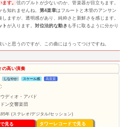
います。
弦のプルトが少ないのか、管楽器が目立ちます。
かも知れませんね。
第4楽章
はフルートと木管のアンサン
奏しますが、透明感があり、純粋さと新鮮さを感じます。
ット
が入ります。
対位法的な動き
も手に取るように分かり
良いと思うのですが、この曲にはうってつけですね。
ィの高い演奏
しなやか
スケール感
高音質
:
ラウディオ・アバド
ンドン交響楽団
4,85年 (ステレオ/デジタル/セッション)
タワーレコードで見る
で見る