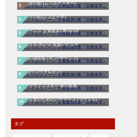
展覧会の絵 (ムソルグスキー)
ローマの松(レスピーギ)
ブラームス 交響曲第1番Op.68
ラヴェル ボレロ 名盤レビュー
動物の謝肉祭 (サン=サーンス)
四季(ヴィヴァルディ)
ストラヴィンスキー 春の祭典
亡き王女のためのパヴァーヌ (ラヴェル)
タグ