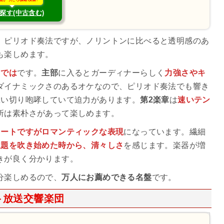
探す(中古含む)
。ピリオド奏法ですが、ノリントンに比べると透明感のあ
も楽しめます。
らでは
です。
主部
に入るとガーディナーらしく
力強さやキ
ダイナミックさのあるオケなので、ピリオド奏法でも響き
思い切り咆哮していて迫力があります。
第2楽章
は
速いテン
所は素朴さがあって楽しめます。
ラートですがロマンティックな表現
になっています。繊細
主題を吹き始めた時から、清々しさ
を感じます。楽器が増
きが良く分かります。
分楽しめるので、
万人にお薦めできる名盤
です。
ト放送交響楽団