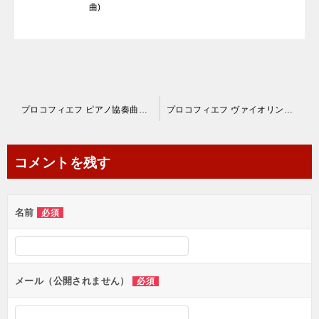
曲)
投
プロコフィエフ ピアノ協奏曲第３番 Op.26
プロコフィエフ ヴァイオリン協奏曲第１番 Op.19
稿
ナ
コメントを残す
ビ
ゲ
名前
必須
ー
シ
ョ
メール（公開されません）
必須
ン