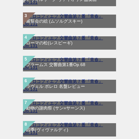
展覧会の絵 (ムソルグスキー)
ローマの松(レスピーギ)
ブラームス 交響曲第1番Op.68
ラヴェル ボレロ 名盤レビュー
動物の謝肉祭 (サン=サーンス)
四季(ヴィヴァルディ)