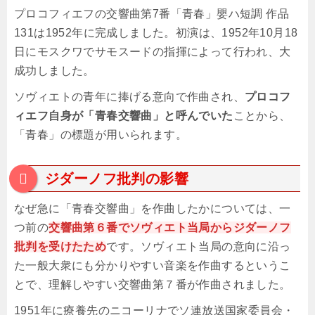
プロコフィエフの交響曲第7番「青春」嬰ハ短調 作品
131は1952年に完成しました。初演は、1952年10月18
日にモスクワでサモスードの指揮によって行われ、大
成功しました。
ソヴィエトの青年に捧げる意向で作曲され、
プロコフ
ィエフ自身が「青春交響曲」と呼んでいた
ことから、
「青春」の標題が用いられます。
ジダーノフ批判の影響
なぜ急に「青春交響曲」を作曲したかについては、一
つ前の
交響曲第６番でソヴィエト当局からジダーノフ
批判を受けたため
です。ソヴィエト当局の意向に沿っ
た一般大衆にも分かりやすい音楽を作曲するというこ
とで、理解しやすい交響曲第７番が作曲されました。
1951年に療養先のニコーリナでソ連放送国家委員会・