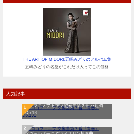
THE ART OF MIDORI:五嶋みどりのアルバム集
五嶋みどりの名盤がこれだけ入ってこの価格
人気記事
ラフマニノフ ピアノ協奏曲第２番 ハ短調
Op.18
ドヴォルザーク ヴァイオリン協奏曲