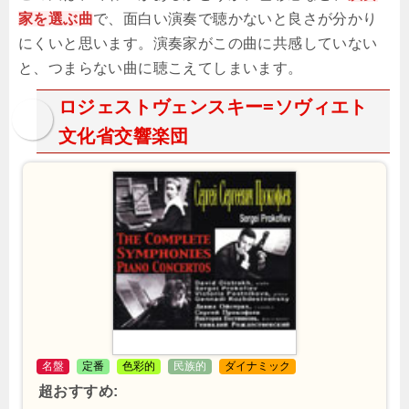
家を選ぶ曲
で、面白い演奏で聴かないと良さが分かり
にくいと思います。演奏家がこの曲に共感していない
と、つまらない曲に聴こえてしまいます。
ロジェストヴェンスキー=ソヴィエト
文化省交響楽団
名盤
定番
色彩的
民族的
ダイナミック
超おすすめ: