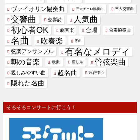
ヴァイオリン協奏曲
三大交響曲
三大チェロ協奏曲
交響曲
人気曲
交響詩
初心者OK
合唱
劇音楽
合奏協奏曲
名曲
吹奏楽
序曲
有名なメロディ
弦楽アンサンブル
管弦楽曲
朝の音楽
歌劇
癒し系
超名曲
親しみやすい曲
超絶技巧
隠れた名曲
そろそろコンサートに行こう！