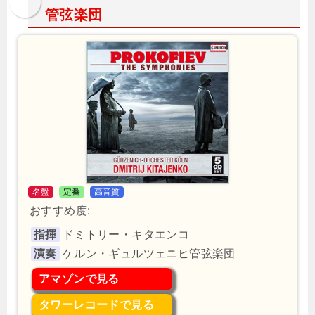
管弦楽団
名盤
定番
高音質
おすすめ度:
指揮
ドミトリー・キタエンコ
演奏
ケルン・ギュルツェニヒ管弦楽団
アマゾンで見る
タワーレコードで見る