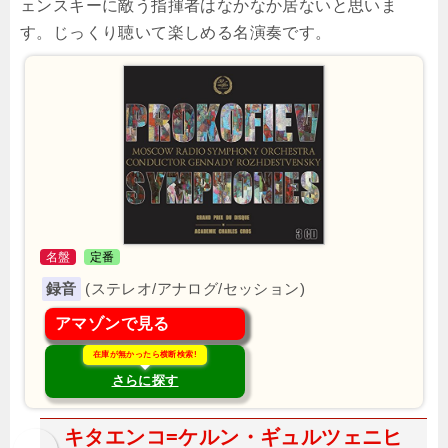
ェンスキーに敵う指揮者はなかなか居ないと思いま
す。じっくり聴いて楽しめる名演奏です。
名盤
定番
(ステレオ/アナログ/セッション)
アマゾンで見る
在庫が無かったら横断検索!
さらに探す
キタエンコ=ケルン・ギュルツェニヒ