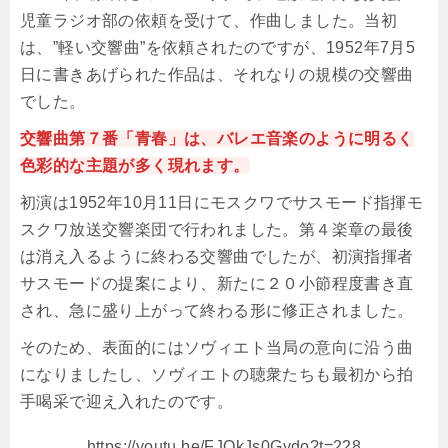
児童ラジオ部の依頼を受けて、作曲しました。当初
は、”軽い交響曲”を依頼されたのですが、1952年7月5
日に書きあげられた作品は、それなりの規模の交響曲
でした。
交響曲第７番「青春」は、バレエ音楽のように明るく
色彩的な主題が多く現れます。
初演は1952年10月11日にモスクワでサスモード指揮モ
スクワ放送交響楽団で行われました。第４楽章の最後
は消え入るように終わる交響曲でしたが、初演指揮者
サスモードの提案により、新たに２０小節程度書き直
され、急に盛り上がって終わる形に修正されました。
そのため、表面的にはソヴィエト当局の意向に沿う曲
になりましたし、ソヴィエトの聴衆たちも最初から拍
手喝采で迎え入れたのです。
https://youtu.be/FJQkJs0Gydo?t=228