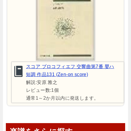
スコア プロコフィエフ 交響曲第7番 嬰ハ
短調 作品131 (Zen‐on score)
解説:安原 雅之
レビュー数:1個
通常1～2か月以内に発送します。