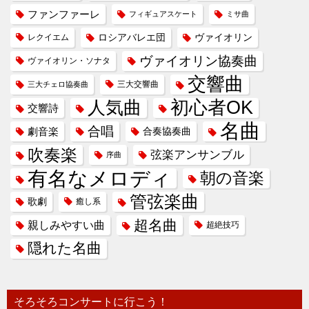
ファンファーレ
フィギュアスケート
ミサ曲
ヴァイオリン
レクイエム
ロシアバレエ団
ヴァイオリン協奏曲
ヴァイオリン・ソナタ
交響曲
三大交響曲
三大チェロ協奏曲
人気曲
初心者OK
交響詩
名曲
合唱
劇音楽
合奏協奏曲
吹奏楽
弦楽アンサンブル
序曲
有名なメロディ
朝の音楽
管弦楽曲
歌劇
癒し系
超名曲
親しみやすい曲
超絶技巧
隠れた名曲
そろそろコンサートに行こう！