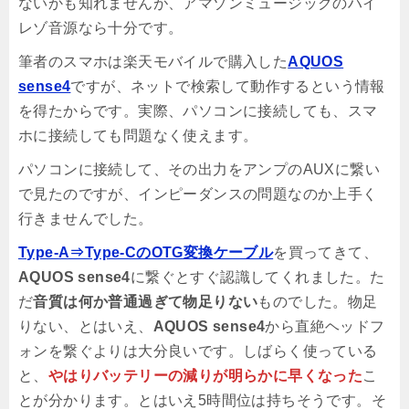
ないかも知れませんが、アマゾンミュージックのハイ
レゾ音源なら十分です。
筆者のスマホは楽天モバイルで購入した
AQUOS
sense4
ですが、ネットで検索して動作するという情報
を得たからです。実際、パソコンに接続しても、スマ
ホに接続しても問題なく使えます。
パソコンに接続して、その出力をアンプのAUXに繋い
で見たのですが、インピーダンスの問題なのか上手く
行きませんでした。
Type-A⇒Type-CのOTG変換ケーブル
を買ってきて、
AQUOS sense4
に繋ぐとすぐ認識してくれました。た
だ
音質は何か普通過ぎて物足りない
ものでした。物足
りない、とはいえ、
AQUOS sense4
から直絶ヘッドフ
ォンを繋ぐよりは大分良いです。しばらく使っている
と、
やはりバッテリーの減りが明らかに早くなった
こ
とが分かります。とはいえ5時間位は持ちそうです。そ