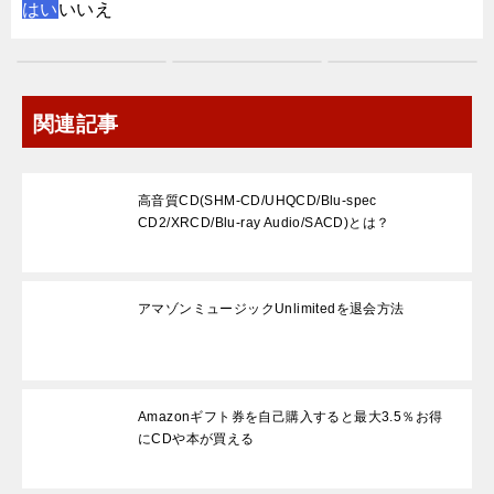
はい
いいえ
関連記事
高音質CD(SHM-CD/UHQCD/Blu-spec
CD2/XRCD/Blu-ray Audio/SACD)とは？
アマゾンミュージックUnlimitedを退会方法
Amazonギフト券を自己購入すると最大3.5％お得
にCDや本が買える