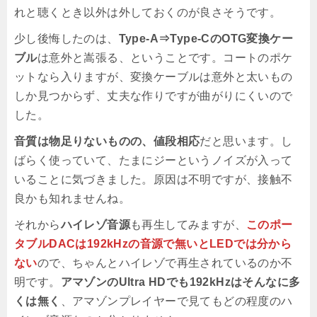
れと聴くとき以外は外しておくのが良さそうです。
少し後悔したのは、
Type-A⇒Type-CのOTG変換ケー
ブル
は意外と嵩張る、ということです。コートのポケ
ットなら入りますが、変換ケーブルは意外と太いもの
しか見つからず、丈夫な作りですが曲がりにくいので
した。
音質は物足りないものの、値段相応
だと思います。し
ばらく使っていて、たまにジーというノイズが入って
いることに気づきました。原因は不明ですが、接触不
良かも知れませんね。
それから
ハイレゾ音源
も再生してみますが、
このポー
タブルDACは192kHzの音源で無いとLEDでは分から
ない
ので、ちゃんとハイレゾで再生されているのか不
明です。
アマゾンのUltra HDでも192kHzはそんなに多
くは無く
、アマゾンプレイヤーで見てもどの程度のハ