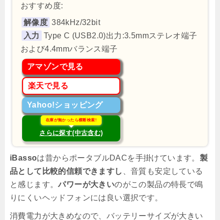
おすすめ度:
解像度
384kHz/32bit
入力
Type C (USB2.0)出力:3.5mmステレオ端子
および4.4mmバランス端子
アマゾンで見る
楽天で見る
Yahoo!ショッピング
在庫が無かったら横断検索!
さらに探す(中古含む)
iBasso
は昔からポータブルDACを手掛けています。
製
品として比較的信頼できますし
、音質も安定している
と感じます。
パワーが大きい
のがこの製品の特長で鳴
りにくいヘッドフォンには良い選択です。
消費電力が大きめなので、バッテリーサイズが大きい