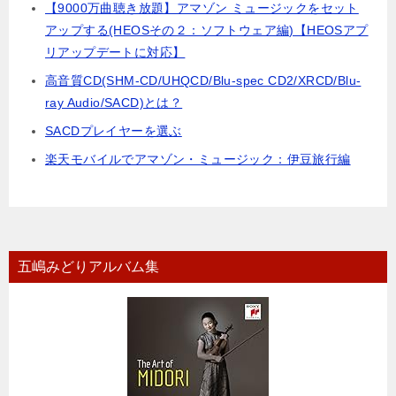
【9000万曲聴き放題】アマゾン ミュージックをセット
アップする(HEOSその２：ソフトウェア編)【HEOSアプ
リアップデートに対応】
高音質CD(SHM-CD/UHQCD/Blu-spec CD2/XRCD/Blu-
ray Audio/SACD)とは？
SACDプレイヤーを選ぶ
楽天モバイルでアマゾン・ミュージック：伊豆旅行編
五嶋みどりアルバム集