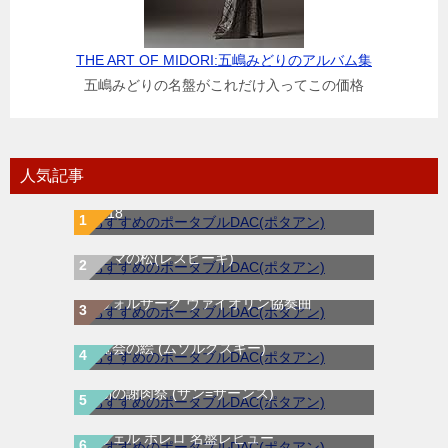
THE ART OF MIDORI:五嶋みどりのアルバム集
五嶋みどりの名盤がこれだけ入ってこの価格
人気記事
ラフマニノフ ピアノ協奏曲第２番 ハ短調
Op.18
ローマの松(レスピーギ)
ドヴォルザーク ヴァイオリン協奏曲
展覧会の絵 (ムソルグスキー)
動物の謝肉祭 (サン=サーンス)
ラヴェル ボレロ 名盤レビュー