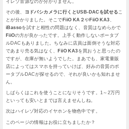
イレゾ音源なのか分かりません。
その後、
ヨドバシカメラに行くとUSB-DACを試せる
こ
とが分かりました。そこで
FiiO KA２
や
FiiO KA3
、
iBasso
を試すと相性の問題はなく、音質はなめらかで
FiiO
の方が良かったです。上手く動作しないポータブ
ルDACもありました。ちなみに店員は面倒そうな対応
であまり売る気はなく、
FiiO KA3
を買おうと思ったの
ですが、在庫が無いようでした。まあでも、家電量販
店によってはスマホを持っていけば、好みの音質のポ
ータブルDACが探せるので、それが良いかも知れませ
ん。
しばらくはこれを使うことになりそうです。1～2万円
といっても安いとまでは言えませんしね。
次はハイレゾ対応のイヤホンを物色中です。
このページの情報はお役に立ちましたか？