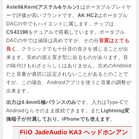
Astell&Kern(アステル&ケルン)
はポータブルプレイヤ
ーで評価が高いブランドです。
AK HC2
はポータブル
DACの中でもハイエンドに属します。チップは
CS43198
をデュアルで搭載しています。ポータブル
DACの中では値段は高めですが、その分
音質はとても
良く
、クラシックでも十分音の良さを感じることが出
来ます。安めの据え置き型に迫るものがあります。音
の味付けもわざとらしくはありません。古めのAndroid
だと音量が適切に設定されないことがあるとのことで
すが、この場合、Androidアプリを使うと音量の調整が
出来ます。
出力は4.4mm5極バランスのみ
です。入力はType-Cで
Androidならそのまま接続できます。また
Lightning変
換端子が付属しており、iPhoneでも使えます
。
FiiO JadeAudio KA3 ヘッドホンアン