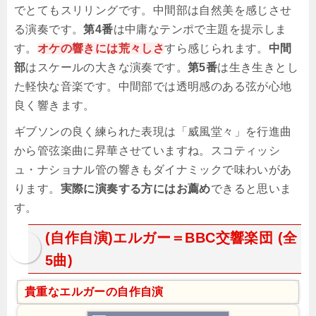
でとてもスリリングです。中間部は自然美を感じさせ
る演奏です。
第4番
は中庸なテンポで主題を提示しま
す。
オケの響きには荒々しさ
すら感じられます。
中間
部
はスケールの大きな演奏です。
第5番
は生き生きとし
た軽快な音楽です。中間部では透明感のある弦が心地
良く響きます。
ギブソンの良く練られた表現は「威風堂々」を行進曲
から管弦楽曲に昇華させていますね。スコティッシ
ュ・ナショナル管の響きもダイナミックで味わいがあ
ります。
実際に演奏する方にはお薦め
できると思いま
す。
(自作自演)エルガー＝BBC交響楽団 (全
5曲)
貴重なエルガーの自作自演