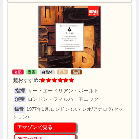
名盤
定番
自然体
円熟
格調
超おすすめ:
指揮
サー・エードリアン・ボールト
演奏
ロンドン・フィルハーモニック
1977年1月,ロンドン (ステレオ/アナログ/セッ
ション)
アマゾンで見る