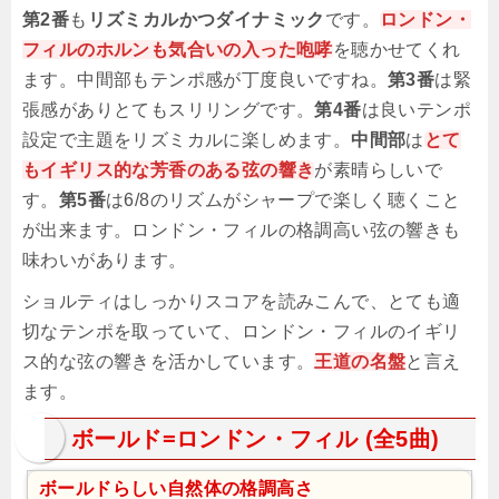
第2番
も
リズミカルかつダイナミック
です。
ロンドン・
フィルのホルンも気合いの入った咆哮
を聴かせてくれ
ます。中間部もテンポ感が丁度良いですね。
第3番
は緊
張感がありとてもスリリングです。
第4番
は良いテンポ
設定で主題をリズミカルに楽しめます。
中間部
は
とて
もイギリス的な芳香のある弦の響き
が素晴らしいで
す。
第5番
は6/8のリズムがシャープで楽しく聴くこと
が出来ます。ロンドン・フィルの格調高い弦の響きも
味わいがあります。
ショルティはしっかりスコアを読みこんで、とても適
切なテンポを取っていて、ロンドン・フィルのイギリ
ス的な弦の響きを活かしています。
王道の名盤
と言え
ます。
ボールド=ロンドン・フィル (全5曲)
ボールドらしい自然体の格調高さ