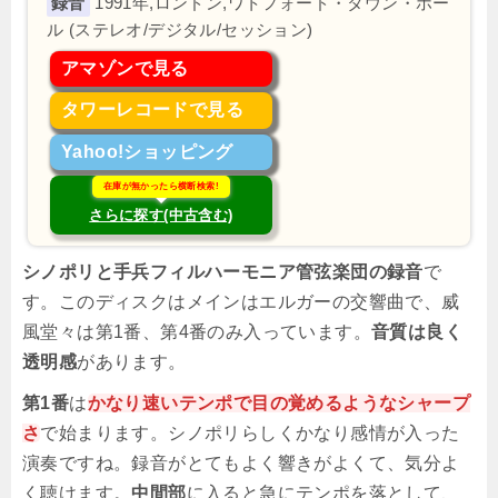
1991年,ロンドン,ワトフォード・タウン・ホー
ル (ステレオ/デジタル/セッション)
アマゾンで見る
タワーレコードで見る
Yahoo!ショッピング
在庫が無かったら横断検索!
さらに探す(中古含む)
シノポリと手兵フィルハーモニア管弦楽団の録音
で
す。このディスクはメインはエルガーの交響曲で、威
風堂々は第1番、第4番のみ入っています。
音質は良く
透明感
があります。
第1番
は
かなり速いテンポで目の覚めるようなシャープ
さ
で始まります。シノポリらしくかなり感情が入った
演奏ですね。録音がとてもよく響きがよくて、気分よ
く聴けます。
中間部
に入ると急にテンポを落として、