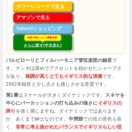
タワーレコードで見る
アマゾンで見る
Yahoo!ショッピング
在庫が無かったら横断検索!
さらに探す(中古含む)
バルビローリとフィルハーモニア管弦楽団の録音
で
す。テンポは遅めでアクセントを効かせたシャープさ
があり、
格調が高くとてもイギリス的な演奏
です。
1962年録音と少し古さも感じさせる音質です。
第1番
はスケールが大きくダイナミックです。
スネヤを
中心にパーカッションの打ち込みの強さに
イギリスの
誇り
を強く感じますね。ダイナミックではあります
が、あくまで紳士なのです。
中間部
での弦の音色も良
く、
非常に考え抜かれたバランスでイギリスらしい弦