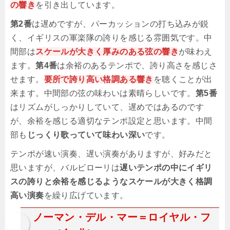
の響き
を引き出しています。
第2番
は遅めですが、パーカッションの打ち込みが鋭
く、イギリスの軍楽隊の誇りを感じる雰囲気です。中
間部は
スケールが大きく厚みのある弦の響き
が味わえ
ます。
第4番
は余裕のあるテンポで、誇り高さを感じさ
せます。
要所で誇り高い格調ある響き
を聴くことが出
来ます。中間部の弦の味わいは素晴らしいです。
第5番
はリズムがしっかりしていて、遅めではあるのです
が、余裕を感じる適切なテンポ設定と思います。中間
部も
じっくり歌っていて味わい深い
です。
テンポが速い演奏、遅い演奏がありますが、好みだと
思いますが、バルビローリは
遅いテンポの中にイギリ
スの誇りと余裕を感じるようなスケールが大きく格調
高い演奏
を繰り広げています。
ノーマン・デル・マー＝ロイヤル・フ