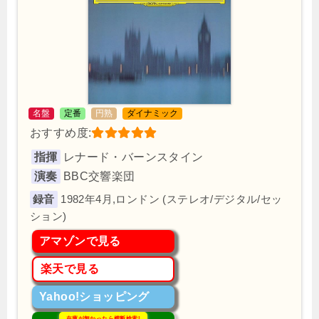
名盤
定番
円熟
ダイナミック
おすすめ度:
指揮
レナード・バーンスタイン
演奏
BBC交響楽団
1982年4月,ロンドン (ステレオ/デジタル/セッ
ション)
アマゾンで見る
楽天で見る
Yahoo!ショッピング
在庫が無かったら横断検索!