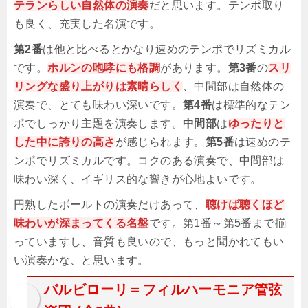
テランらしい自然体の演奏
だと思います。テンポ取り
も良く、充実した名演です。
第2番
は他と比べるとかなり速めのテンポでリズミカル
です。
ホルンの咆哮にも格調
があります。
第3番
の
スリ
リングな盛り上がりは素晴らしく
、中間部は自然体の
演奏で、とても味わい深いです。
第4番
は標準的なテン
ポでしっかり主題を演奏します。
中間部
は
ゆったりと
した中に誇りの高さ
が感じられます。
第5番
は速めのテ
ンポでリズミカルです。コクのある演奏で、中間部は
味わい深く、イギリス的な響きが心地よいです。
円熟したボールトの演奏だけあって、
聴けば聴くほど
味わいが深まってくる名盤
です。第1番～第5番まで揃
っていますし、音質も良いので、もっと聞かれてもい
い演奏かな、と思います。
バルビローリ＝フィルハーモニア管弦