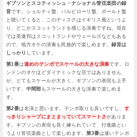
ギブソンとスコティッシュ・ナショナル管弦楽団の録
音
です。ショルティ盤、バルビローリ盤、ボールト盤
と聴いてくると、このディスクはイギリス風というよ
り、どこかスコットランドを感じる演奏ですね。現在
では英連邦はスコットランドやウェールズなどもある
ので、地方オケの演奏も民族的で楽しめます。
録音は
しっかり
しています。
第1番
は
速めのテンポでスケールの大きな演奏
です。ロ
ンドンのオケほどダイナミックな弦ではありません
が、とてもスケールが大きく、ギブソンの表現も上手
いです。
中間部
もスケールの大きな演奏で楽しめま
す。
第2番
は名演と思います。テンポ取りも良いですし、
す
っきりシャープにまとまっていてスマートさ
がありま
す。ギブソンの表現も良く練られていて、行進曲とい
うより管弦楽曲として楽しめます。
第3番
は速いテンポ