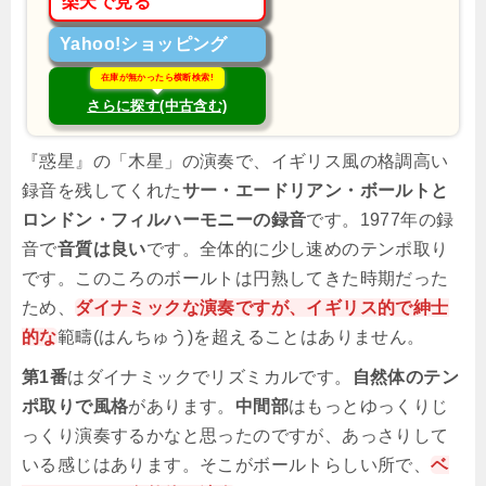
楽天で見る
Yahoo!ショッピング
在庫が無かったら横断検索!
さらに探す(中古含む)
『惑星』の「木星」の演奏で、イギリス風の格調高い
録音を残してくれた
サー・エードリアン・ボールトと
ロンドン・フィルハーモニーの録音
です。1977年の録
音で
音質は良い
です。全体的に少し速めのテンポ取り
です。このころのボールトは円熟してきた時期だった
ため、
ダイナミックな演奏ですが、イギリス的で紳士
的な
範疇(はんちゅう)を超えることはありません。
第1番
はダイナミックでリズミカルです。
自然体のテン
ポ取りで風格
があります。
中間部
はもっとゆっくりじ
っくり演奏するかなと思ったのですが、あっさりして
いる感じはあります。そこがボールトらしい所で、
ベ