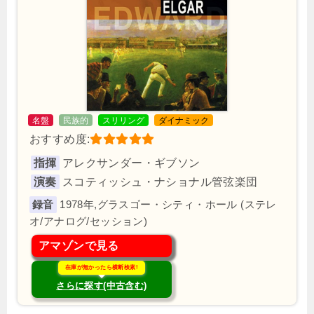
名盤
民族的
スリリング
ダイナミック
おすすめ度:
指揮
アレクサンダー・ギブソン
演奏
スコティッシュ・ナショナル管弦楽団
1978年,グラスゴー・シティ・ホール (ステレ
オ/アナログ/セッション)
アマゾンで見る
在庫が無かったら横断検索!
さらに探す(中古含む)