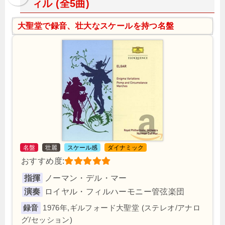
ィル (全5曲)
大聖堂で録音、壮大なスケールを持つ名盤
名盤
壮麗
スケール感
ダイナミック
おすすめ度:
指揮
ノーマン・デル・マー
演奏
ロイヤル・フィルハーモニー管弦楽団
1976年,ギルフォード大聖堂 (ステレオ/アナロ
グ/セッション)