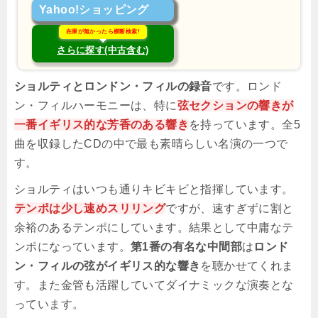
Yahoo!ショッピング
在庫が無かったら横断検索!
さらに探す(中古含む)
ショルティとロンドン・フィルの録音
です。ロンド
ン・フィルハーモニーは、特に
弦セクションの響きが
一番イギリス的な芳香のある響き
を持っています。全5
曲を収録したCDの中で最も素晴らしい名演の一つで
す。
ショルティはいつも通りキビキビと指揮しています。
テンポは少し速めスリリング
ですが、速すぎずに割と
余裕のあるテンポにしています。結果として中庸なテ
ンポになっています。
第1番の有名な中間部
は
ロンド
ン・フィルの弦がイギリス的な響き
を聴かせてくれま
す。また金管も活躍していてダイナミックな演奏とな
っています。