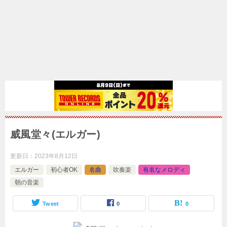
威風堂々(エルガー)
更新日：
2023年8月12日
エルガー
初心者OK
名曲
吹奏楽
有名なメロディ
朝の音楽
Tweet
0
0