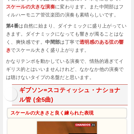
スケールの大きな演奏
に変わります。また中間部はフ
ィルハーモニア管弦楽団の演奏も素晴らしいです。
第4番
は自然に始まり、ダイナミックに盛り上がってい
きます。ダイナミックになっても響きが濁ることはな
く、爽快感です。
中間部
は丁寧で
透明感のある弦の響
き
でスケール大きく盛り上がります。
かなりテンポを動かしている演奏で、情熱的過ぎてイ
ギリス的とはいいませんけれど、なかなか他の演奏で
は聴けないタイプの名盤だと思います。
ギブソン=スコティッシュ・ナショナ
ル管 (全5曲)
スケールの大きさと良く練られた表現