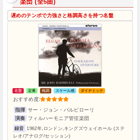
楽団 (全5曲)
遅めのテンポで力強さと格調高さを持つ名盤
名盤
定番
格調
スケール感
ダイナミック
おすすめ度:
指揮
サー・ジョン・バルビローリ
演奏
フィルハーモニア管弦楽団
1962年,ロンドン,キングズウェイホール (ステ
レオ/アナログ/セッション)