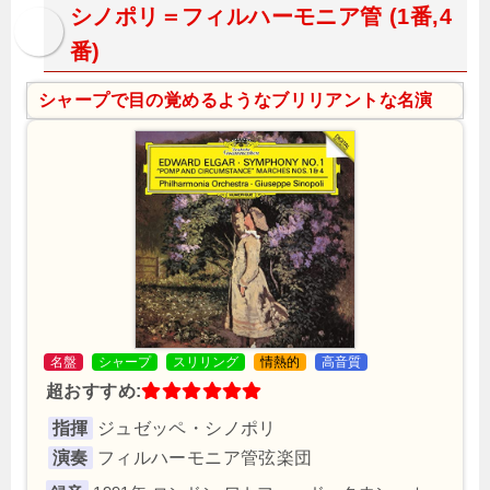
シノポリ＝フィルハーモニア管 (1番,4
番)
シャープで目の覚めるようなブリリアントな名演
名盤
シャープ
スリリング
情熱的
高音質
超おすすめ:
指揮
ジュゼッペ・シノポリ
演奏
フィルハーモニア管弦楽団