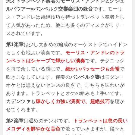
天才トランペット奏者のモーリス・アンドレとグシュ
ルバウアー=バンベルク交響楽団の録音
です。モーリ
ス・アンドレは超絶技巧を持つトランペット奏者とし
て人気があったため、他にも多くのディスクがリリー
スされています。
第1楽章
は少し大きめの編成のオーケストラでハイドン
らしく心地よい演奏です。
モーリス・アンドレのトラ
ンペットはシャープで輝かしい演奏
です。テクニック
を持て余している感じで、
細かいパッセージも余裕
で
吹きこなしています。伴奏の
バンベルク響
はモダン・
オケとは思えないセンスの良さで、こちらも味わいが
あります。トランペットとオケの絡みも上手いです。
カデンツァ
も
輝かしく力強い演奏で、超絶技巧
を聴か
せてくれます。
第2楽章
は遅めのテンポです。
トランペットは息の長い
メロディを鮮やかな音色
で歌っていきますが、段々と