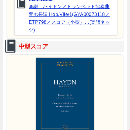
楽譜 ハイドン／トランペット協奏曲
変ホ長調 Hob.VIIe/1(GYA00073118／
ETP798／スコア（小型）…(楽譜ネッ
ツ)
中型スコア