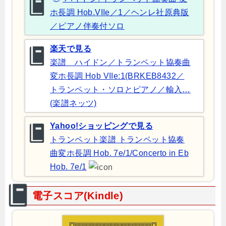
ホ長調 Hob.VIIe／1／ヘンレ社原典版
／ピアノ伴奏付ソロ
楽天で見る
楽譜 ハイドン／トランペット協奏曲
変ホ長調 Hob VIIe:1(BRKEB8432／
トランペット・ソロとピアノ／輸入…
(楽譜ネッツ)
Yahoo!ショッピングで見る
トランペット楽譜 トランペット協奏
曲変ホ長調 Hob. 7e/1/Concerto in Eb
Hob. 7e/1
電子スコア(Kindle)