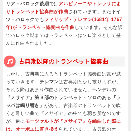
リア・バロック後期
では
アルビノーニやトレッリによ
りトランペット協奏曲が作曲
されています。また
ドイ
ツ・バロック
でも
フィリップ・テレマン(1681年-1767
年)がトランペット協奏曲を作曲
しています。そんな訳
でバロック期まではトランペットはソロ楽器として盛
んに作曲されました。
古典期以降のトランペット協奏曲
しかし、古典期に入るとトランペット協奏曲は数が減
っていきます。
テレマン
は古典期と少し被りますが、
それ以降はあまり作曲されていません。
ヘンデルの
『メサイア』第３部のトランペット・ソロ
のある
『ラ
ッパは鳴り響き』
があり、古楽器のトランペットで吹
くと難しい曲で『メサイア』の中でも聴き所なのです
が、逆に
モーツァルトが『メサイア』を編曲した際に
は、オーボエに置き換え
られています。古典派のオー