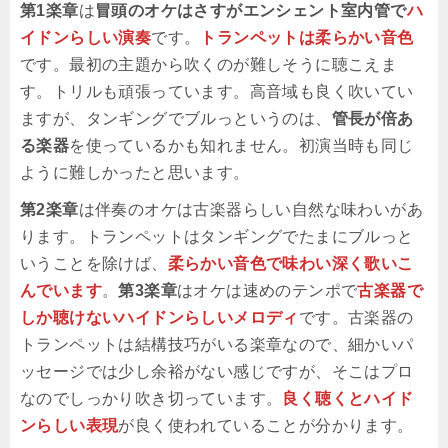
第1楽章
は
冒頭のオケはさすがエンシェント室内管で
ハ
イドンらしい演奏
です。
トランペットは柔らかい音色
です。最初の主題から吹くのが難しそうに聴こえま
す。トリルも頑張っています。高音域も良く吹いてい
ますが、タンギングでブルっというのは、
管長が倍あ
る楽器
を使っているかも知れません。初演当時も同じ
ように難しかったと思います。
第2楽章
は伴奏のオケは古楽器らしい自然な味わいがあ
ります。トランペットはタンギングでたまにブルっと
いうことを除けば、
柔らかい音色で味わい深く歌いこ
んでいます
。
第3楽章
はオケは速めのテンポで
古楽器で
しか聴けないハイドンらしいメロディ
です。古楽器の
トランペットは結構技巧がいる楽章なので、細かいパ
ッセージでは少し余裕がない感じですが、そこはプロ
なのでしっかり吹き切っています。
良く聴くとハイド
ンらしい表現
が良く使われていることが分かります。