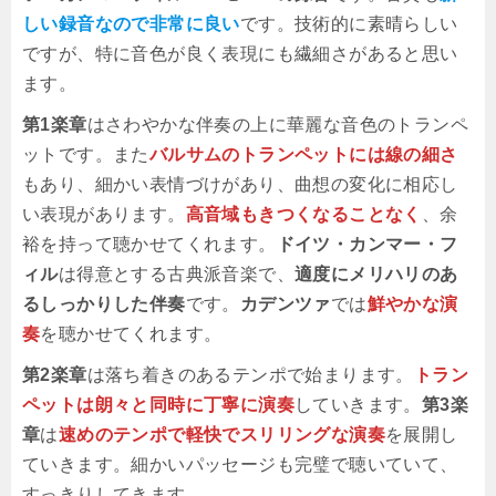
しい録音なので非常に良い
です。技術的に素晴らしい
ですが、特に音色が良く表現にも繊細さがあると思い
ます。
第1楽章
はさわやかな伴奏の上に華麗な音色のトランペ
ットです。また
バルサムのトランペットには線の細さ
もあり、細かい表情づけがあり、曲想の変化に相応し
い表現があります。
高音域もきつくなることなく
、余
裕を持って聴かせてくれます。
ドイツ・カンマー・フ
ィル
は得意とする古典派音楽で、
適度にメリハリのあ
るしっかりした伴奏
です。
カデンツァ
では
鮮やかな演
奏
を聴かせてくれます。
第2楽章
は落ち着きのあるテンポで始まります。
トラン
ペットは朗々と同時に丁寧に演奏
していきます。
第3楽
章
は
速めのテンポで軽快でスリリングな演奏
を展開し
ていきます。細かいパッセージも完璧で聴いていて、
すっきりしてきます。