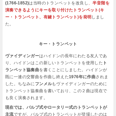
(1766-1852)
は当時のトランペットを改良し
、
半音階を
演奏できるようにキーを取り付けたトランペット(キ
ー・トランペット、有鍵トランペット)を発明
しまし
た。
キー・トランペット
ヴァイディンガー
はハイドンの長年にわたる友人であ
り、ハイドンはこの新しいトランペットを使用した
ト
ランペット協奏曲
を書くことにしました。ハイドンが
既に一連の交響曲を作曲し終えた
1976年に作曲
されま
した。ちなみに
フンメル
もヴァイディンガーのために
トランペット協奏曲を書いており、この２曲は現在で
も良く演奏されます。
現在では、バルブ式やロータリー式のトランペットが
主流
ですが、バルブ式のトランペットが登場したのは