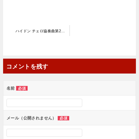
投
ハイドン チェロ協奏曲第2番 Op.101
稿
ナ
ビ
コメントを残す
ゲ
ー
名前
シ
必須
ョ
ン
メール（公開されません）
必須