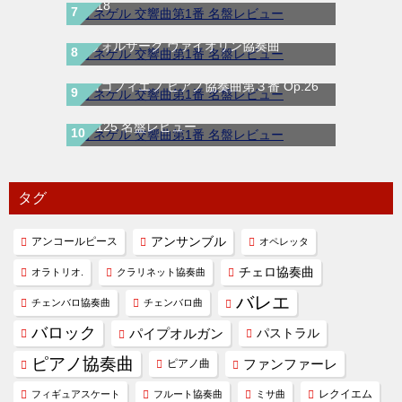
Op.18
ドヴォルザーク ヴァイオリン協奏曲
プロコフィエフ ピアノ協奏曲第３番 Op.26
ベートーヴェン 交響曲第9番『合唱付き』
Op.125 名盤レビュー
タグ
アンコールピース
アンサンブル
オペレッタ
チェロ協奏曲
オラトリオ.
クラリネット協奏曲
バレエ
チェンバロ協奏曲
チェンバロ曲
バロック
パイプオルガン
パストラル
ピアノ協奏曲
ファンファーレ
ピアノ曲
レクイエム
フィギュアスケート
フルート協奏曲
ミサ曲