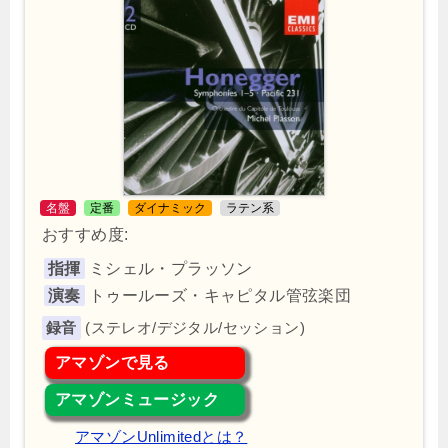
名盤
定番
ダイナミック
ラテン系
おすすめ度:
指揮
ミシェル・プラッソン
演奏
トゥールーズ・キャピタル管弦楽団
(ステレオ/デジタル/セッション)
アマゾンで見る
アマゾンミュージック
アマゾンUnlimitedとは？