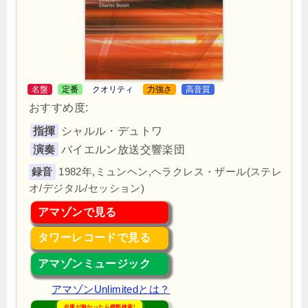
名盤
定番
クオリティ
力強さ
高音質
おすすめ度:
指揮
シャルル・デュトワ
演奏
バイエルン放送交響楽団
1982年,ミュンヘン,ヘラクレス・ザール(ステレ
オ/デジタル/セッション)
アマゾンで見る
タワーレコードで見る
アマゾンミュージック
アマゾンUnlimitedとは？
在庫が無かったら横断検索!