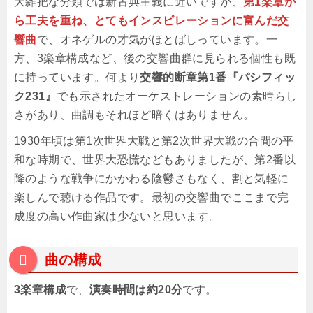
大雑把な分類では新古典主義に近いですが、
第1楽章か
ら工夫を重ね、とてもインスピレーションに富んだ交
響曲
で、オネゲルの才気がほとばしっています。一
方、3楽章構成など、後の交響曲群に見られる個性も既
に持っています。何より
交響的断章第1番『パシフィッ
ク231』
でも示されたオーケストレーションの素晴らし
さがあり、曲調もそれほど暗くはありません。
1930年頃は第1次世界大戦と第2次世界大戦の合間の平
和な時期で、世界大恐慌などもありましたが、第2番以
降のような戦争にかかわる陰鬱さもなく、割と気軽に
楽しんで聴ける作品です。最初の交響曲でここまで完
成度の高い作曲家は少ないと思います。
曲の構成
3楽章構成
で、
演奏時間は約20分
です。