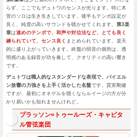
らず、ここでもデュトワのセンスが光ります。特に木
管のソロは生き生きしています。後半もテンポ設定が
良く、純度の高いサウンドを聴かせてくれます。
第3楽
章
は
速めのテンポで、和声や対位法など、とても良く
練られていて、センス良く
まとめられています。楽天
的に盛り上がっていきます。終盤の弱音の個所は、透
明感のある録音が功を奏して、クオリティの高い響き
です。
デュトワは職人的なスタンダードな表現で、バイエル
ン放響の力強さを上手く活かした名盤
です。質実剛健
ですが、最初にオネゲルを聴くならルイージの方が分
かり易いかも知れませんけれど。
プラッソン=トゥールーズ・キャピタ
ル管弦楽団