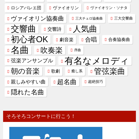
ヴァイオリン
ロシアバレエ団
ヴァイオリン・ソナタ
ヴァイオリン協奏曲
三大交響曲
三大チェロ協奏曲
交響曲
人気曲
交響詩
初心者OK
合唱
劇音楽
合奏協奏曲
名曲
吹奏楽
序曲
有名なメロディ
弦楽アンサンブル
管弦楽曲
朝の音楽
歌劇
癒し系
超名曲
親しみやすい曲
超絶技巧
隠れた名曲
そろそろコンサートに行こう！