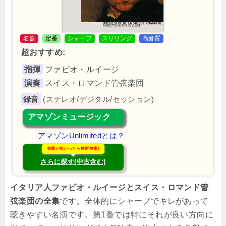
名盤
定番
シャープ
スリリング
高音質
超おすすめ:
指揮
ファビオ・ルイージ
演奏
スイス・ロマンド管弦楽団
(ステレオ/デジタル/セッション)
アマゾンミュージック
アマゾンUnlimitedとは？
在庫が無かったら横断検索!
さらに探す(中古含む)
イタリア人ファビオ・ルイージとスイス・ロマンド管
弦楽団の全集
です。全体的にシャープでキレがあって
聴きやすい名演です。第1番では特にそれが良い方向に