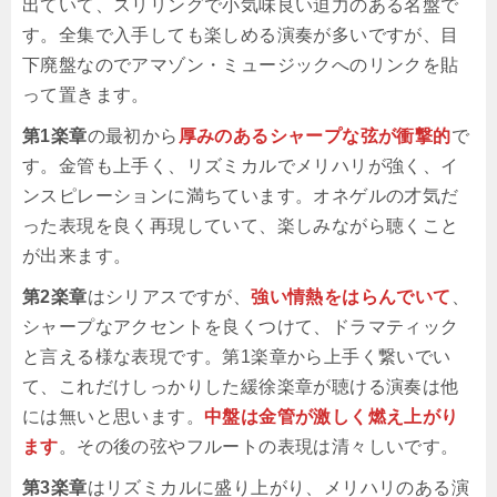
出ていて、スリリングで小気味良い迫力のある名盤で
す。全集で入手しても楽しめる演奏が多いですが、目
下廃盤なのでアマゾン・ミュージックへのリンクを貼
って置きます。
第1楽章
の最初から
厚みのあるシャープな弦が衝撃的
で
す。金管も上手く、リズミカルでメリハリが強く、イ
ンスピレーションに満ちています。オネゲルの才気だ
った表現を良く再現していて、楽しみながら聴くこと
が出来ます。
第2楽章
はシリアスですが、
強い情熱をはらんでいて
、
シャープなアクセントを良くつけて、ドラマティック
と言える様な表現です。第1楽章から上手く繋いでい
て、これだけしっかりした緩徐楽章が聴ける演奏は他
には無いと思います。
中盤は金管が激しく燃え上がり
ます
。その後の弦やフルートの表現は清々しいです。
第3楽章
はリズミカルに盛り上がり、メリハリのある演