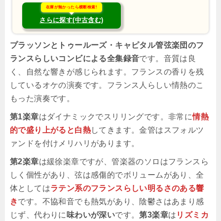
在庫が無かったら横断検索!
さらに探す(中古含む)
プラッソンとトゥールーズ・キャピタル管弦楽団のフ
ランスらしいコンビによる全集録音
です。音質は良
く、自然な響きが感じられます。フランスの香りを残
しているオケの演奏です。フランス人らしい情熱のこ
もった演奏です。
第1楽章
はダイナミックでスリリングです。非常に
情熱
的で盛り上がると白熱
してきます。金管はスフォルツ
ァンドを付けメリハリがあります。
第2楽章
は緩徐楽章ですが、管楽器のソロはフランスら
しく個性があり、弦は感傷的でボリュームがあり、全
体としては
ラテン系のフランスらしい明るさのある響
き
です。不協和音でも熱気があり、陰鬱さはあまり感
じず、代わりに
味わいが深い
です。
第3楽章
は
リズミカ