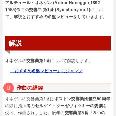
アルテュール・オネゲル (Arthur Honegger,1892-
1955)
作曲の
交響曲 第1番 (Symphony no.1)
につい
て、
解説
と
おすすめの名盤レビュー
をしていきます。
解説
オネゲル
の
交響曲第1番
について解説します。
「おすすめ名盤レビュー」
にジャンプ
作曲の経緯
オネゲルの交響曲第1番は
ボストン交響楽団創立50周年
の際に指揮者の
セルゲイ・クーゼヴィツキーの委嘱
を
受け、作曲されました。後年の
交響曲第5番『３つの