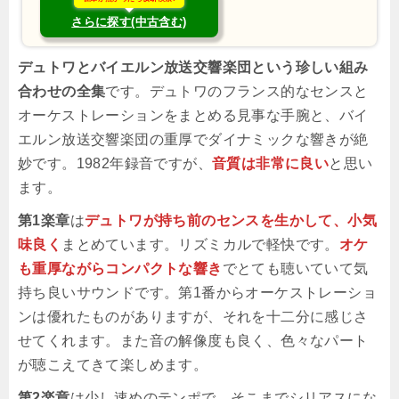
さらに探す(中古含む)
デュトワとバイエルン放送交響楽団という珍しい組み
合わせの全集
です。デュトワのフランス的なセンスと
オーケストレーションをまとめる見事な手腕と、バイ
エルン放送交響楽団の重厚でダイナミックな響きが絶
妙です。1982年録音ですが、
音質は非常に良い
と思い
ます。
第1楽章
は
デュトワが持ち前のセンスを生かして、小気
味良く
まとめています。リズミカルで軽快です。
オケ
も重厚ながらコンパクトな響き
でとても聴いていて気
持ち良いサウンドです。第1番からオーケストレーショ
ンは優れたものがありますが、それを十二分に感じさ
せてくれます。また音の解像度も良く、色々なパート
が聴こえてきて楽しめます。
第2楽章
は少し速めのテンポで、そこまでシリアスにな