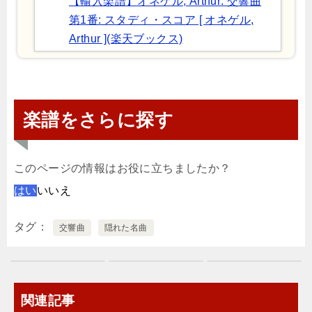
【輸入楽譜】オネゲル, Arthur: 交響曲
第1番: スタディ・スコア [ オネゲル,
Arthur ](楽天ブックス)
楽譜をさらに探す
このページの情報はお役に立ちましたか？
はい
いいえ
タグ
交響曲
隠れた名曲
関連記事