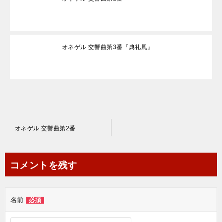
オネゲル 交響曲第3番『典礼風』
投
オネゲル 交響曲第2番
稿
ナ
コメントを残す
ビ
ゲ
名前
必須
ー
シ