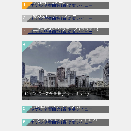
ローマの松(レスピーギ)
展覧会の絵 (ムソルグスキー)
亡き王女のためのパヴァーヌ (ラヴェル)
ピッツバーグ交響曲(ヒンデミット)
動物の謝肉祭 (サン=サーンス)
ロミオとジュリエット(プロコフィエフ)
ラフマニノフ ピアノ協奏曲第２番 ハ短調