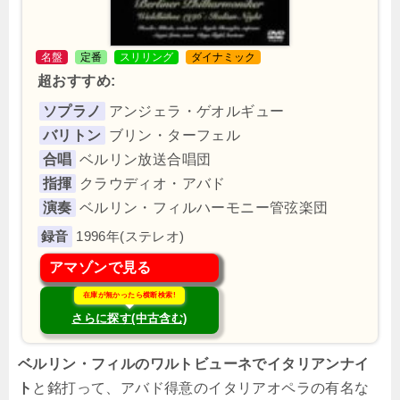
名盤
定番
スリリング
ダイナミック
超おすすめ:
ソプラノ
アンジェラ・ゲオルギュー
バリトン
ブリン・ターフェル
合唱
ベルリン放送合唱団
指揮
クラウディオ・アバド
演奏
ベルリン・フィルハーモニー管弦楽団
1996年(ステレオ)
アマゾンで見る
在庫が無かったら横断検索!
さらに探す(中古含む)
ベルリン・フィルのワルトビューネでイタリアンナイ
ト
と銘打って、アバド得意のイタリアオペラの有名な