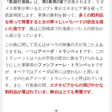
『凱旋行進曲』
は、
第2幕第2場
で演奏されます。ラダ
メス将軍が率いるエジプト軍がエチオピア軍を破って
凱旋帰国します。軍隊の勝利を飾って、
多くの戦利品
を持って帰還するときの華々しいパレードの状況を描
いた曲です
。曲は三部構成で行進曲とバレエの部分か
ら成り立っています。
この曲に関して言えばオペラの映像の方が見ごたえあ
りますね。一つは
アイーダ・トランペット
です。この
トランペットはベルの手前の部分に旗を下げられるよ
うにした軍隊用の
ファンファーレ・トランペット
です
が、オペラではアイーダ以外には使わないと思いま
す。そのためアイーダ・トランペットと呼ばれていま
す。また、行進曲の間、
エチオピアからの煌びやかな
戦利品が運ばれていき、舞台はとても華麗です
。
ア