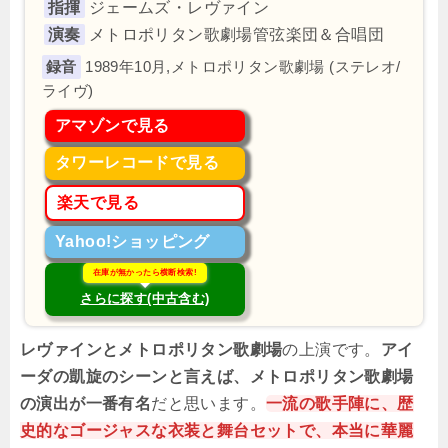
指揮
ジェームズ・レヴァイン
演奏
メトロポリタン歌劇場管弦楽団＆合唱団
1989年10月,メトロポリタン歌劇場 (ステレオ/
ライヴ)
アマゾンで見る
タワーレコードで見る
楽天で見る
Yahoo!ショッピング
在庫が無かったら横断検索!
さらに探す(中古含む)
レヴァインとメトロポリタン歌劇場
の上演です。
アイ
ーダの凱旋のシーンと言えば、メトロポリタン歌劇場
の演出が一番有名
だと思います。
一流の歌手陣に、歴
史的なゴージャスな衣装と舞台セットで、本当に華麗