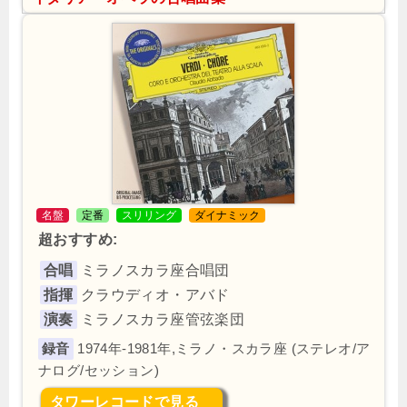
名盤
定番
スリリング
ダイナミック
超おすすめ:
合唱
ミラノスカラ座合唱団
指揮
クラウディオ・アバド
演奏
ミラノスカラ座管弦楽団
1974年-1981年,ミラノ・スカラ座 (ステレオ/ア
ナログ/セッション)
タワーレコードで見る