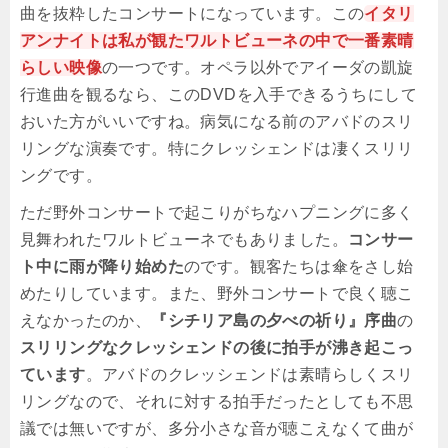
曲を抜粋したコンサートになっています。この
イタリ
アンナイトは私が観たワルトビューネの中で一番素晴
らしい映像
の一つです。オペラ以外でアイーダの凱旋
行進曲を観るなら、このDVDを入手できるうちにして
おいた方がいいですね。病気になる前のアバドのスリ
リングな演奏です。特にクレッシェンドは凄くスリリ
ングです。
ただ野外コンサートで起こりがちなハプニングに多く
見舞われたワルトビューネでもありました。
コンサー
ト中に雨が降り始めた
のです。観客たちは傘をさし始
めたりしています。また、野外コンサートで良く聴こ
えなかったのか、
『シチリア島の夕べの祈り』序曲
の
スリリングなクレッシェンドの後に拍手が沸き起こっ
ています
。アバドのクレッシェンドは素晴らしくスリ
リングなので、それに対する拍手だったとしても不思
議では無いですが、多分小さな音が聴こえなくて曲が