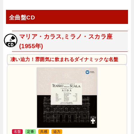
全曲盤CD
マリア・カラス,ミラノ・スカラ座
(1955年)
凄い迫力！雰囲気に飲まれるダイナミックな名盤
名盤
定番
共感
迫力