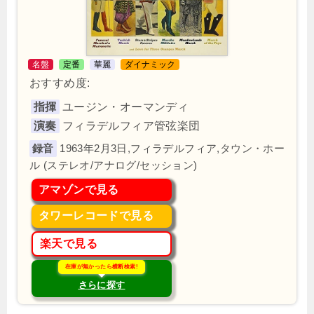
名盤
定番
華麗
ダイナミック
おすすめ度:
指揮
ユージン・オーマンディ
演奏
フィラデルフィア管弦楽団
1963年2月3日,フィラデルフィア,タウン・ホー
ル (ステレオ/アナログ/セッション)
アマゾンで見る
タワーレコードで見る
楽天で見る
在庫が無かったら横断検索!
さらに探す