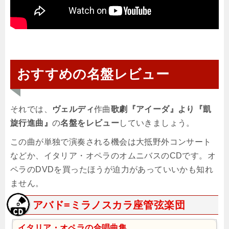
おすすめの名盤レビュー
それでは、
ヴェルディ
作曲
歌劇『アイーダ』より『凱
旋行進曲』
の
名盤をレビュー
していきましょう。
この曲が単独で演奏される機会は大抵野外コンサート
などか、イタリア・オペラのオムニバスのCDです。オ
ペラのDVDを買ったほうが迫力があっていいかも知れ
ません。
アバド=ミラノスカラ座管弦楽団
イタリア・オペラの合唱曲集