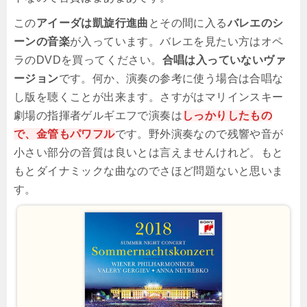
この
アイーダは凱旋行進曲
とその間に入る
バレエのシ
ーンの音楽
が入っています。バレエを見たい方はオペ
ラのDVDを買ってください。
合唱は入っていないヴァ
ージョン
です。何か、演奏の参考に使う場合は合唱な
し版を聴くことが出来ます。さすがはマリインスキー
劇場の指揮者ゲルギエフで演奏は
しっかりしたもの
で、金管もパワフル
です。野外演奏なので残響や音が
小さい部分の音質は良いとは言えませんけれど。もと
もとダイナミックな曲なのでさほど問題ないと思いま
す。