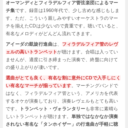
オーマンディとフィラデルフィア管弦楽団によるマー
チ集
です。録音は1960年代で、少し古めな感じもしま
す。ただ、こういう親しみやすいオーケストラのマー
チを揃えたCDは少ないので貴重です。聴いていると、
有名なメロディがどんどん流れてきます。
アイーダの凱旋行進曲
は、
フィラデルフィア管のレヴ
ェルの高いトランペット
が聴けます。合唱は入ってい
ませんが、適度に引き締まった演奏で、終盤に向けて
の盛り上がりが凄いです。
選曲がとても良く、有名な割に意外にCDで入手しにく
い有名なマーチが揃っています
。マーチングバンドで
はなく、フィラデルフィア管という、アメリカを代表
するオケが演奏しており、演奏レヴェルもとても高い
です。
トランペット・ヴォランタリー
も非常に素晴ら
しいトランペットが聴けます。
単独ではなかなか演奏
されない有名な「タンホイザー」の行進曲が手軽に聴