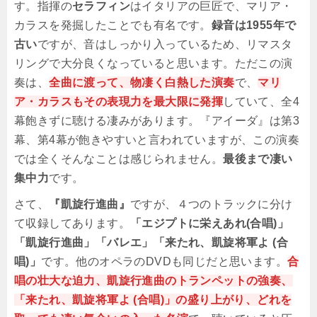
す。指揮の
セラフィン
はイタリアの巨匠で、マリア・
カラスを発掘したことでも有名です。
録音は1955年で
古い
ですが、音はしっかり入っているため、リマスタ
リングで大分良くなっていると思います。ただこの演
奏は、
全曲に渡って、物凄く白熱した演奏
で、
マリ
ア・カラスもその表現力を最大限に発揮
していて、全4
幕飽きずに聴ける凄みがあります。『アイーダ』は第3
幕、第4幕が飽きやすいと言われていますが、この演奏
では全くそんなことは感じられません。
最後まで凄い
集中力
です。
さて、
『凱旋行進曲』
ですが、４つのトラックに分け
て収録してあります。
「エジプトに栄えあれ(合唱)」
「凱旋行進曲」「バレエ」「来たれ、凱旋将軍よ (合
唱)」
です。他のオペラのDVDも同じだと思います。
合
唱の壮大な迫力、凱旋行進曲のトランペットの強奏、
「来たれ、凱旋将軍よ (合唱)」の盛り上がり、どれを