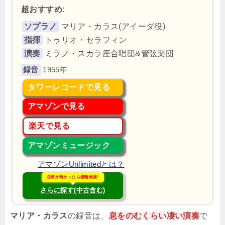
超おすすめ:
ソプラノ
マリア・カラス(アイーダ役)
指揮
トゥリオ・セラフィン
演奏
ミラノ・スカラ座合唱団&管弦楽団
1955年
タワーレコードで見る
アマゾンで見る
楽天で見る
アマゾンミュージック
アマゾンUnlimitedとは？
在庫が無かったら横断検索!
さらに探す(中古含む)
マリア・カラス
の録音は、
息をのむくらい凄い演奏
で