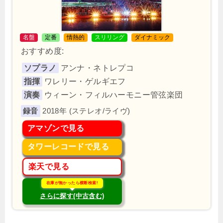
名盤
定番
情熱的
スリリング
ダイナミック
おすすめ度:
ソプラノ
アンナ・ネトレプコ
指揮
ワレリー・ゲルギエフ
演奏
ウィーン・フィルハーモニー管弦楽団
2018年 (ステレオ/ライヴ)
アマゾンで見る
タワーレコードで見る
楽天で見る
在庫が無かったら横断検索!
さらに探す(中古含む)