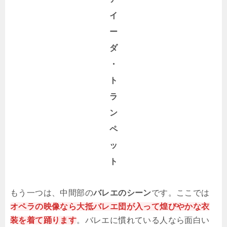
イ
ー
ダ
・
ト
ラ
ン
ペ
ッ
ト
もう一つは、中間部の
バレエのシーン
です。ここでは
オペラの映像なら大抵バレエ団が入って煌びやかな衣
装を着て踊ります
。バレエに慣れている人なら面白い