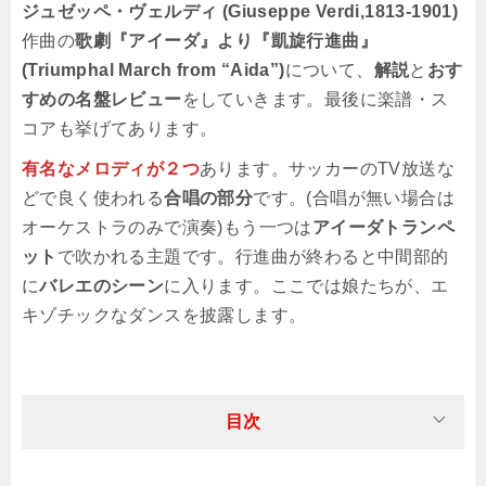
ジュゼッペ・ヴェルディ (Giuseppe Verdi,1813-1901)
作曲の
歌劇『アイーダ』より『凱旋行進曲』
(Triumphal March from “Aida”)
について、
解説
と
おす
すめの名盤レビュー
をしていきます。最後に楽譜・ス
コアも挙げてあります。
有名なメロディが２つ
あります。サッカーのTV放送な
どで良く使われる
合唱の部分
です。(合唱が無い場合は
オーケストラのみで演奏)もう一つは
アイーダトランペ
ット
で吹かれる主題です。行進曲が終わると中間部的
に
バレエのシーン
に入ります。ここでは娘たちが、エ
キゾチックなダンスを披露します。
目次