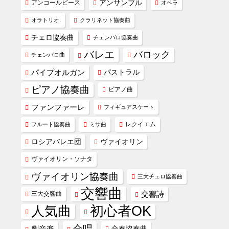
アンコールピース
アンサンブル
オペラ
オラトリオ.
クラリネット協奏曲
チェロ協奏曲
チェンバロ協奏曲
バレエ
バロック
チェンバロ曲
パイプオルガン
パストラル
ピアノ協奏曲
ピアノ曲
ファンファーレ
フィギュアスケート
レクイエム
フルート協奏曲
ミサ曲
ヴァイオリン
ロシアバレエ団
ヴァイオリン・ソナタ
ヴァイオリン協奏曲
三大チェロ協奏曲
交響曲
交響詩
三大交響曲
人気曲
初心者OK
合唱
劇音楽
合奏協奏曲