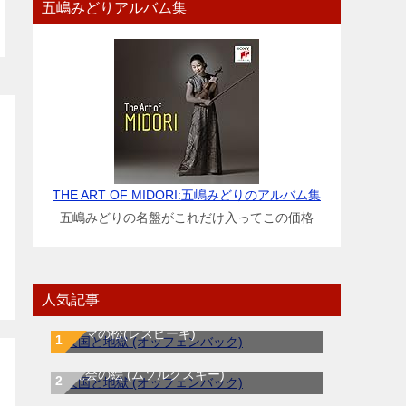
五嶋みどりアルバム集
THE ART OF MIDORI:五嶋みどりのアルバム集
五嶋みどりの名盤がこれだけ入ってこの価格
人気記事
ローマの松(レスピーギ)
展覧会の絵 (ムソルグスキー)