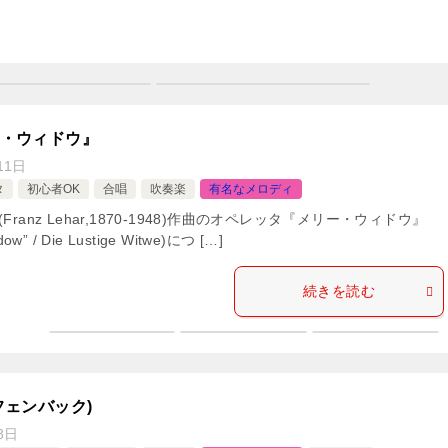
ー・ウィドウ』
11日
タ
初心者OK
合唱
吹奏楽
有名なメロディ
ranz Lehar,1870-1948)作曲のオペレッタ『メリー・ウィドウ』
idow” / Die Lustige Witwe)につ […]
続きを読む
フェンバック)
8日