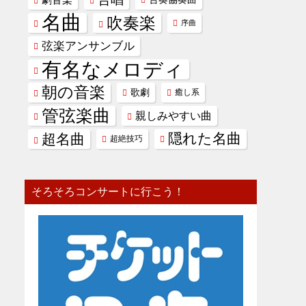
名曲
吹奏楽
序曲
弦楽アンサンブル
有名なメロディ
朝の音楽
歌劇
癒し系
管弦楽曲
親しみやすい曲
隠れた名曲
超名曲
超絶技巧
そろそろコンサートに行こう！