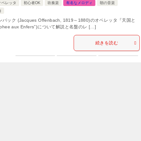
オペレッタ
初心者OK
吹奏楽
有名なメロディ
朝の音楽
曲
ク (Jacques Offenbach, 1819～1880)のオペレッタ『天国と
Orphee aux Enfers”)について解説と名盤のレ […]
続きを読む