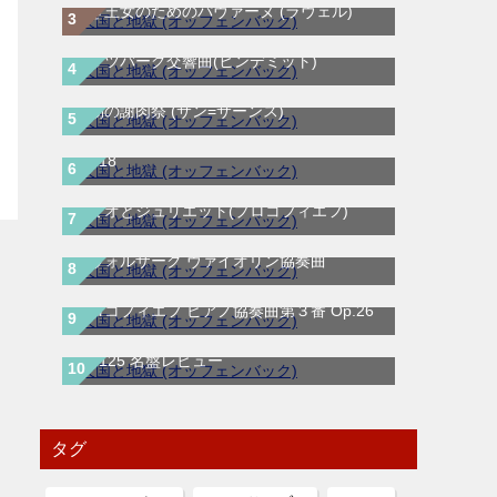
亡き王女のためのパヴァーヌ (ラヴェル)
ピッツバーグ交響曲(ヒンデミット)
動物の謝肉祭 (サン=サーンス)
ラフマニノフ ピアノ協奏曲第２番 ハ短調
Op.18
ロミオとジュリエット(プロコフィエフ)
ドヴォルザーク ヴァイオリン協奏曲
プロコフィエフ ピアノ協奏曲第３番 Op.26
ベートーヴェン 交響曲第9番『合唱付き』
Op.125 名盤レビュー
タグ