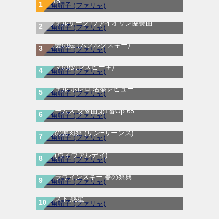
Op.18
ドヴォルザーク ヴァイオリン協奏曲
展覧会の絵 (ムソルグスキー)
ローマの松(レスピーギ)
ラヴェル ボレロ 名盤レビュー
ブラームス 交響曲第1番Op.68
動物の謝肉祭 (サン=サーンス)
四季(ヴィヴァルディ)
ストラヴィンスキー 春の祭典
ホルスト 惑星