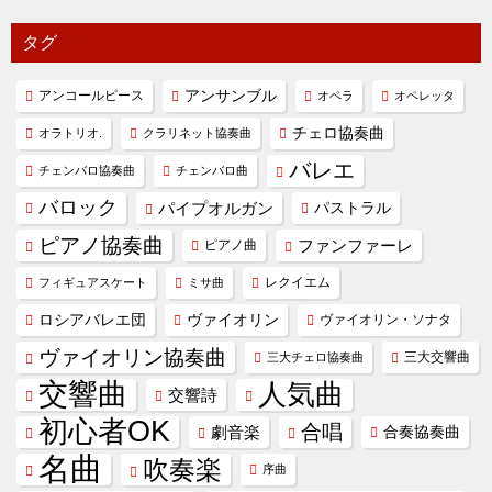
タグ
アンコールピース
アンサンブル
オペラ
オペレッタ
チェロ協奏曲
オラトリオ.
クラリネット協奏曲
バレエ
チェンバロ協奏曲
チェンバロ曲
バロック
パイプオルガン
パストラル
ピアノ協奏曲
ファンファーレ
ピアノ曲
レクイエム
フィギュアスケート
ミサ曲
ヴァイオリン
ロシアバレエ団
ヴァイオリン・ソナタ
ヴァイオリン協奏曲
三大交響曲
三大チェロ協奏曲
交響曲
人気曲
交響詩
初心者OK
合唱
劇音楽
合奏協奏曲
名曲
吹奏楽
序曲