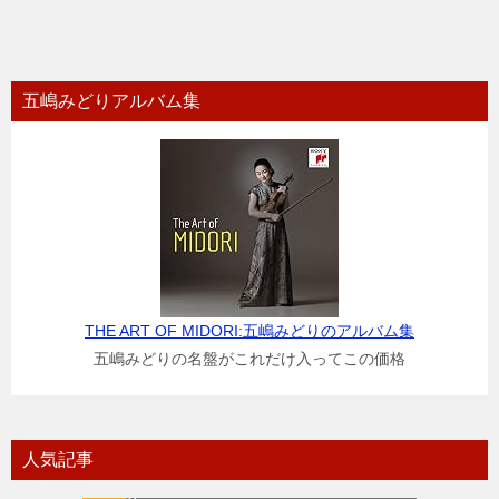
五嶋みどりアルバム集
THE ART OF MIDORI:五嶋みどりのアルバム集
五嶋みどりの名盤がこれだけ入ってこの価格
人気記事
ラフマニノフ ピアノ協奏曲第２番 ハ短調