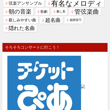
有名なメロディ
弦楽アンサンブル
管弦楽曲
朝の音楽
歌劇
癒し系
超名曲
親しみやすい曲
超絶技巧
隠れた名曲
そろそろコンサートに行こう！