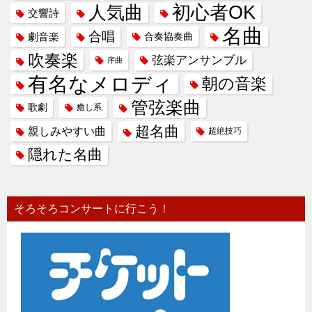
人気曲
初心者OK
交響詩
名曲
合唱
劇音楽
合奏協奏曲
吹奏楽
弦楽アンサンブル
序曲
有名なメロディ
朝の音楽
管弦楽曲
歌劇
癒し系
超名曲
親しみやすい曲
超絶技巧
隠れた名曲
そろそろコンサートに行こう！