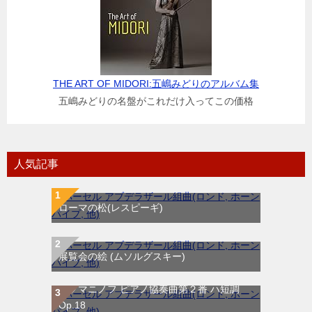
THE ART OF MIDORI:五嶋みどりのアルバム集
五嶋みどりの名盤がこれだけ入ってこの価格
人気記事
ローマの松(レスピーギ)
展覧会の絵 (ムソルグスキー)
ラフマニノフ ピアノ協奏曲第２番 ハ短調
Op.18