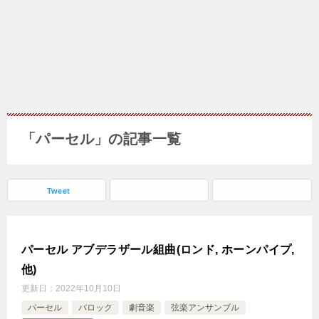
「パーセル」の記事一覧
Tweet
パーセル アブデラザール組曲(ロンド, ホーンパイプ,
他)
更新日：
2022年10月10日
パーセル
バロック
劇音楽
弦楽アンサンブル