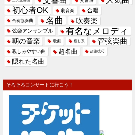
交響曲
人気曲
交響詩
三大交響曲
初心者OK
合唱
劇音楽
名曲
吹奏楽
合奏協奏曲
有名なメロディ
弦楽アンサンブル
管弦楽曲
朝の音楽
歌劇
癒し系
超名曲
親しみやすい曲
超絶技巧
隠れた名曲
そろそろコンサートに行こう！